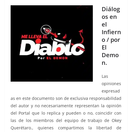
Diálog
os en
el
Infiern
o / por
El
Demo
n.
Las
opiniones
expresad
as en este documento son de exclusiva responsabilidad
del autor y no necesariamente representan la opinión
del Portal que lo replica y pueden o no, coincidir con
las de los miembros del equipo de trabajo de Okey
Querétaro., quienes compartimos la libertad de