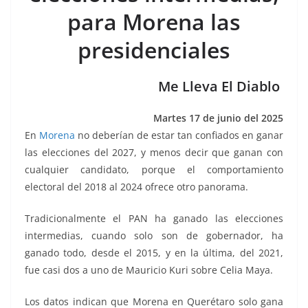
b
A
Li
a
para Morena las
o
p
n
m
presidenciales
o
p
k
k
Me Lleva El Diablo
Martes 17 de junio del 2025
En
Morena
no deberían de estar tan confiados en ganar
las elecciones del 2027, y menos decir que ganan con
cualquier candidato, porque el comportamiento
electoral del 2018 al 2024 ofrece otro panorama.
Tradicionalmente el PAN ha ganado las elecciones
intermedias, cuando solo son de gobernador, ha
ganado todo, desde el 2015, y en la última, del 2021,
fue casi dos a uno de Mauricio Kuri sobre Celia Maya.
Los datos indican que Morena en Querétaro solo gana