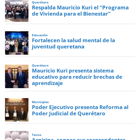
Querétaro
Respalda Mauricio Kuri el “Programa
de Vivienda para el Bienestar”
Educación
Fortalecen la salud mental de la
juventud queretana
Querétaro
Mauricio Kuri presenta sistema
educativo para reducir brechas de
aprendizaje
Municipios
Poder Ejecutivo presenta Reforma al
Poder Judicial de Querétaro
Tecno
Aspirina, conoce sus sorprendentes