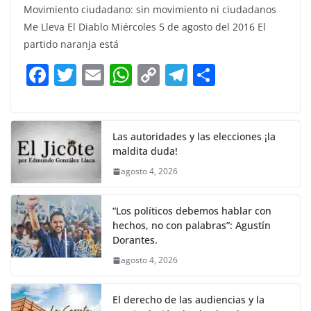
Movimiento ciudadano: sin movimiento ni ciudadanos
c
itt
ai
at
p
e
ar
Me Lleva El Diablo Miércoles 5 de agosto del 2016 El
e
er
l
s
y
gr
e
partido naranja está
b
A
Li
a
F
T
E
W
C
T
S
o
p
n
m
a
w
m
h
o
el
h
o
p
k
c
itt
ai
at
p
e
ar
k
e
er
l
s
y
gr
e
Las autoridades y las elecciones ¡la
maldita duda!
b
A
Li
a
agosto 4, 2026
o
p
n
m
o
p
k
“Los políticos debemos hablar con
k
hechos, no con palabras”: Agustín
Dorantes.
agosto 4, 2026
El derecho de las audiencias y la