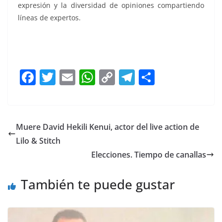
expresión y la diversidad de opiniones compartiendo
líneas de expertos.
Para el PAN, Para el PAN, Para el PAN, Para el PAN, Para
el PAN, Para el PAN
F
T
E
W
C
T
S
a
w
m
h
o
el
h
c
itt
ai
at
p
e
ar
e
er
l
s
y
gr
e
Muere David Hekili Kenui, actor del live action de
b
A
Li
a
Lilo & Stitch
o
p
n
m
Elecciones. Tiempo de canallas
o
p
k
También te puede gustar
k