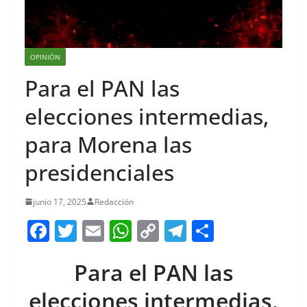
OPINIÓN
Para el PAN las
elecciones intermedias,
para Morena las
presidenciales
junio 17, 2025
Redacción
F
T
E
W
C
T
S
a
w
m
h
o
el
h
Para el PAN las
c
itt
ai
at
p
e
ar
e
er
l
s
y
gr
e
elecciones intermedias,