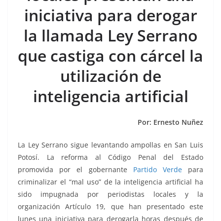
o
p
n
m
iniciativa para derogar
o
p
k
k
la llamada Ley Serrano
que castiga con cárcel la
utilización de
inteligencia artificial
Por: Ernesto Nuñez
La Ley Serrano sigue levantando ampollas en San Luis
Potosí. La reforma al Código Penal del Estado
promovida por el gobernante
Partido Verde
para
criminalizar el “mal uso” de la inteligencia artificial ha
sido impugnada por periodistas locales y la
organización Artículo 19, que han presentado este
lunes una iniciativa para derogarla horas después de