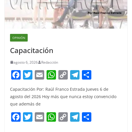
OPINIÓN
Capacitación
agosto 6, 2026
Redacción
F
T
E
W
C
T
S
a
w
m
h
o
el
h
Capacitación Por: Raúl Franco Estrada Jueves 6 de
c
itt
ai
at
p
e
ar
agosto del 2026 Hoy más que nunca estoy convencido
e
er
l
s
y
gr
e
que además de
b
A
Li
a
F
T
E
W
C
T
S
o
p
n
m
a
w
m
h
o
el
h
o
p
k