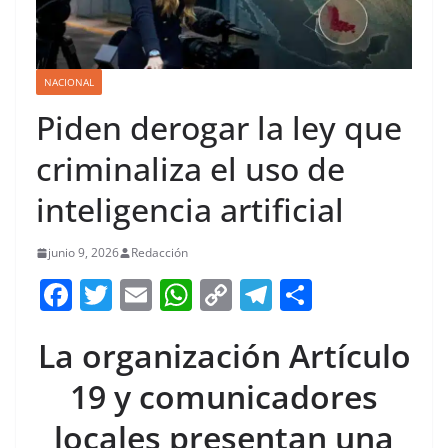
NACIONAL
Piden derogar la ley que
criminaliza el uso de
inteligencia artificial
junio 9, 2026
Redacción
F
T
E
W
C
T
S
a
w
m
h
o
el
h
La organización Artículo
c
itt
ai
at
p
e
ar
e
er
l
s
y
gr
e
19 y comunicadores
b
A
Li
a
locales presentan una