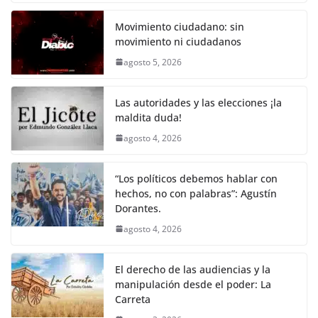
c
itt
ai
at
p
e
ar
k
e
er
l
s
y
gr
e
Movimiento ciudadano: sin
movimiento ni ciudadanos
b
A
Li
a
agosto 5, 2026
o
p
n
m
o
p
k
Las autoridades y las elecciones ¡la
k
maldita duda!
agosto 4, 2026
“Los políticos debemos hablar con
hechos, no con palabras”: Agustín
Dorantes.
agosto 4, 2026
El derecho de las audiencias y la
manipulación desde el poder: La
Carreta