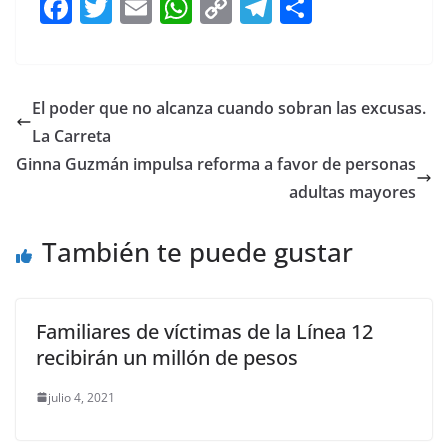
F
T
E
W
C
T
S
a
w
m
h
o
el
h
c
itt
ai
at
p
e
ar
e
er
l
s
y
gr
e
El poder que no alcanza cuando sobran las excusas.
b
A
Li
a
La Carreta
o
p
n
m
Ginna Guzmán impulsa reforma a favor de personas
o
p
k
adultas mayores
k
También te puede gustar
Familiares de víctimas de la Línea 12
recibirán un millón de pesos
julio 4, 2021