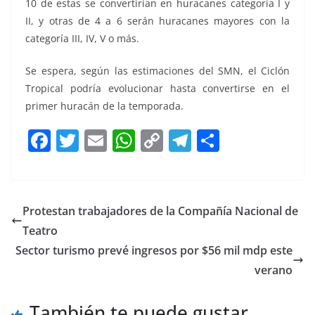
10 de estas se convertirían en huracanes categoría I y
II, y otras de 4 a 6 serán huracanes mayores con la
categoría III, IV, V o más.
Se espera, según las estimaciones del SMN, el Ciclón
Tropical podría evolucionar hasta convertirse en el
primer huracán de la temporada.
F
T
E
W
C
T
S
a
w
m
h
o
el
h
c
itt
ai
at
p
e
ar
e
er
l
s
y
gr
e
Protestan trabajadores de la Compañía Nacional de
b
A
Li
a
Teatro
o
p
n
m
Sector turismo prevé ingresos por $56 mil mdp este
o
p
k
verano
k
También te puede gustar