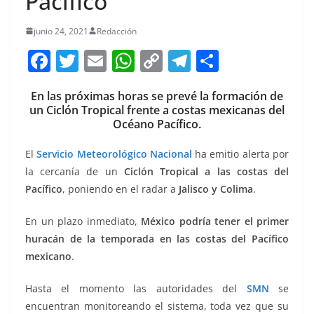
Pacífico
junio 24, 2021
Redacción
F
T
E
W
C
T
S
a
w
m
h
o
el
h
En las próximas horas se prevé la formación de
c
itt
ai
at
p
e
ar
un Ciclón Tropical frente a costas mexicanas del
e
er
l
s
y
gr
e
Océano Pacífico.
b
A
Li
a
El
Servicio Meteorológico Nacional
ha emitio alerta por
o
p
n
m
la cercanía de un
Ciclón Tropical a las costas del
o
p
k
Pacífico
, poniendo en el radar a
Jalisco y Colima
.
k
En un plazo inmediato,
México podría tener el primer
huracán de la temporada en las costas del Pacífico
mexicano
.
Hasta el momento las autoridades del
SMN
se
encuentran monitoreando el sistema, toda vez que su