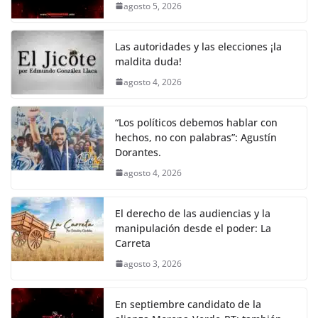
agosto 5, 2026
o
p
n
m
o
p
k
Las autoridades y las elecciones ¡la
k
maldita duda!
agosto 4, 2026
“Los políticos debemos hablar con
hechos, no con palabras”: Agustín
Dorantes.
agosto 4, 2026
El derecho de las audiencias y la
manipulación desde el poder: La
Carreta
agosto 3, 2026
En septiembre candidato de la