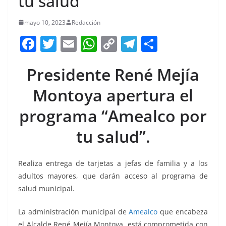
tu salud”
mayo 10, 2023
Redacción
F
T
E
W
C
T
S
a
w
m
h
o
el
h
Presidente René Mejía
c
itt
ai
at
p
e
ar
e
er
l
s
y
gr
e
Montoya apertura el
b
A
Li
a
programa “Amealco por
o
p
n
m
tu salud”.
o
p
k
k
Realiza entrega de tarjetas a jefas de familia y a los
adultos mayores, que darán acceso al programa de
salud municipal.
Amealco por
La administración municipal de
Amealco
que encabeza
el Alcalde René Mejía Montoya, está comprometida con