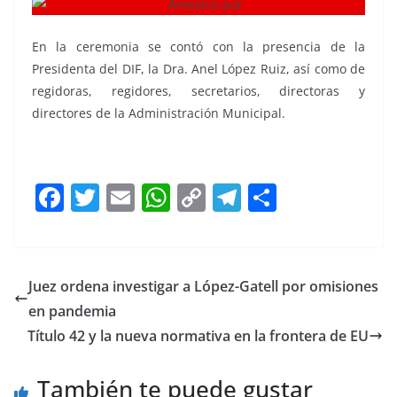
En la ceremonia se contó con la presencia de la
Presidenta del DIF, la Dra. Anel López Ruiz, así como de
regidoras, regidores, secretarios, directoras y
directores de la Administración Municipal.
F
T
E
W
C
T
S
a
w
m
h
o
el
h
c
itt
ai
at
p
e
ar
e
er
l
s
y
gr
e
Juez ordena investigar a López-Gatell por omisiones
b
A
Li
a
en pandemia
o
p
n
m
Título 42 y la nueva normativa en la frontera de EU
o
p
k
También te puede gustar
k