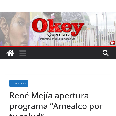
Saltar
al
contenido
MUNICIPIOS
René Mejía apertura
programa “Amealco por