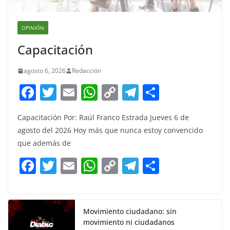
OPINIÓN
Capacitación
agosto 6, 2026
Redacción
F
T
E
W
C
T
S
a
w
m
h
o
el
h
Capacitación Por: Raúl Franco Estrada Jueves 6 de
c
itt
ai
at
p
e
ar
agosto del 2026 Hoy más que nunca estoy convencido
e
er
l
s
y
gr
e
que además de
b
A
Li
a
F
T
E
W
C
T
S
o
p
n
m
a
w
m
h
o
el
h
o
p
k
c
itt
ai
at
p
e
ar
k
e
er
l
s
y
gr
e
Movimiento ciudadano: sin
movimiento ni ciudadanos