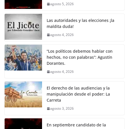
b
A
Li
a
agosto 5, 2026
o
p
n
m
o
p
k
Las autoridades y las elecciones ¡la
k
maldita duda!
agosto 4, 2026
“Los políticos debemos hablar con
hechos, no con palabras”: Agustín
Dorantes.
agosto 4, 2026
El derecho de las audiencias y la
manipulación desde el poder: La
Carreta
agosto 3, 2026
En septiembre candidato de la