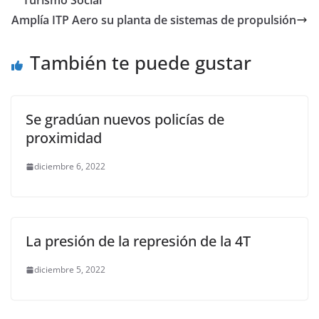
Turismo Social
o
p
n
m
Amplía ITP Aero su planta de sistemas de propulsión
o
p
k
También te puede gustar
k
Se gradúan nuevos policías de
proximidad
diciembre 6, 2022
La presión de la represión de la 4T
diciembre 5, 2022