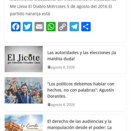
c
itt
ai
at
p
e
ar
Me Lleva El Diablo Miércoles 5 de agosto del 2016 El
e
er
l
s
y
gr
e
partido naranja está
b
A
Li
a
F
T
E
W
C
T
S
o
p
n
m
a
w
m
h
o
el
h
o
p
k
c
itt
ai
at
p
e
ar
k
e
er
l
s
y
gr
e
Las autoridades y las elecciones ¡la
maldita duda!
b
A
Li
a
agosto 4, 2026
o
p
n
m
o
p
k
“Los políticos debemos hablar con
k
hechos, no con palabras”: Agustín
Dorantes.
agosto 4, 2026
El derecho de las audiencias y la
manipulación desde el poder: La