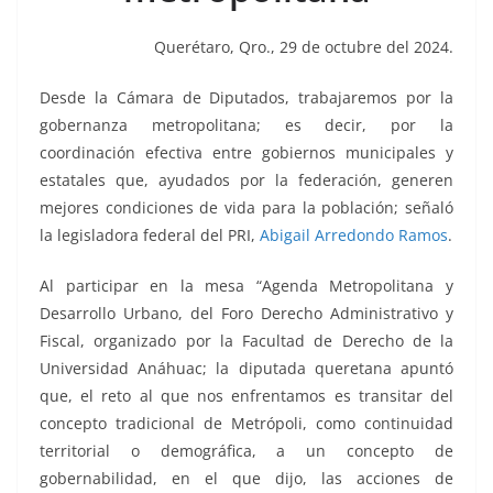
o
p
n
m
o
p
k
Querétaro, Qro., 29 de octubre del 2024.
k
Desde la Cámara de Diputados, trabajaremos por la
gobernanza metropolitana; es decir, por la
coordinación efectiva entre gobiernos municipales y
estatales que, ayudados por la federación, generen
mejores condiciones de vida para la población; señaló
la legisladora federal del PRI,
Abigail Arredondo Ramos
.
Al participar en la mesa “Agenda Metropolitana y
Desarrollo Urbano, del Foro Derecho Administrativo y
Fiscal, organizado por la Facultad de Derecho de la
Universidad Anáhuac; la diputada queretana apuntó
que, el reto al que nos enfrentamos es transitar del
concepto tradicional de Metrópoli, como continuidad
territorial o demográfica, a un concepto de
gobernabilidad, en el que dijo, las acciones de