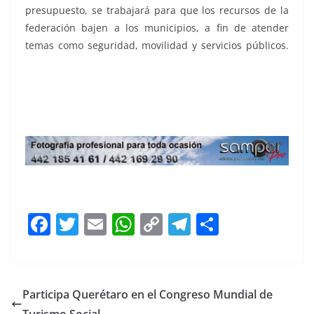
presupuesto, se trabajará para que los recursos de la
federación bajen a los municipios, a fin de atender
temas como seguridad, movilidad y servicios públicos.
Promoverá Abigail, Promoverá Abigail, Promoverá
Abigail, Promoverá Abigail
F
T
E
W
C
T
S
a
w
m
h
o
el
h
c
itt
ai
at
p
e
ar
e
er
l
s
y
gr
e
Participa Querétaro en el Congreso Mundial de
b
A
Li
a