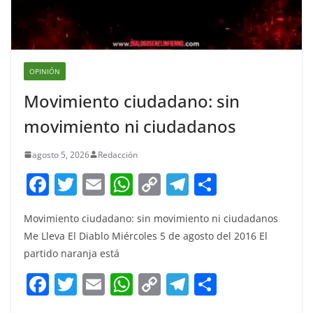
OPINIÓN
Movimiento ciudadano: sin
movimiento ni ciudadanos
agosto 5, 2026
Redacción
F
T
E
W
C
T
S
a
w
m
h
o
el
h
Movimiento ciudadano: sin movimiento ni ciudadanos
c
itt
ai
at
p
e
ar
Me Lleva El Diablo Miércoles 5 de agosto del 2016 El
e
er
l
s
y
gr
e
partido naranja está
b
A
Li
a
F
T
E
W
C
T
S
o
p
n
m
a
w
m
h
o
el
h