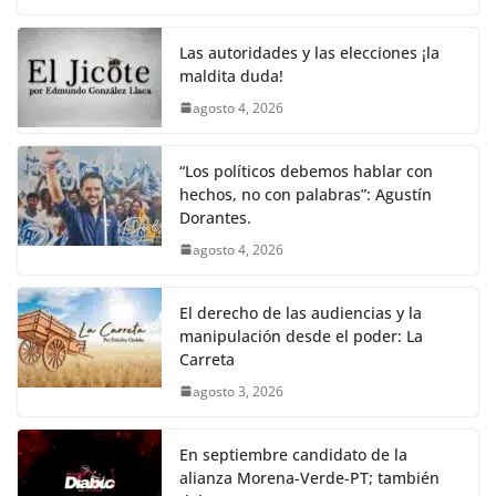
o
p
k
c
itt
ai
at
p
e
ar
k
e
er
l
s
y
gr
e
Las autoridades y las elecciones ¡la
maldita duda!
b
A
Li
a
agosto 4, 2026
o
p
n
m
o
p
k
“Los políticos debemos hablar con
k
hechos, no con palabras”: Agustín
Dorantes.
agosto 4, 2026
El derecho de las audiencias y la
manipulación desde el poder: La
Carreta
agosto 3, 2026
En septiembre candidato de la
alianza Morena-Verde-PT; también