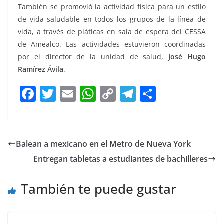
También se promovió la actividad física para un estilo
de vida saludable en todos los grupos de la línea de
vida, a través de pláticas en sala de espera del CESSA
de Amealco. Las actividades estuvieron coordinadas
por el director de la unidad de salud,
José Hugo
Ramírez Ávila
.
F
T
E
W
C
T
S
a
w
m
h
o
el
h
c
itt
ai
at
p
e
ar
e
er
l
s
y
gr
e
Balean a mexicano en el Metro de Nueva York
b
A
Li
a
Entregan tabletas a estudiantes de bachilleres
o
p
n
m
o
p
k
También te puede gustar
k