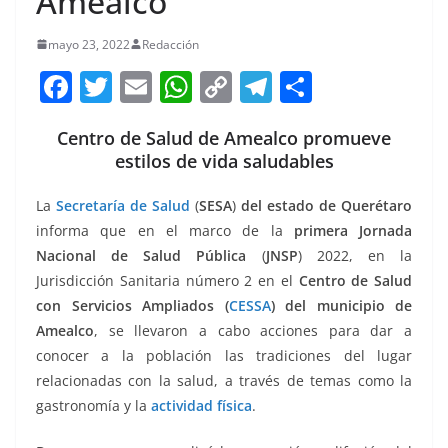
Amealco
mayo 23, 2022
Redacción
F
T
E
W
C
T
S
a
w
m
h
o
el
h
Centro de Salud de Amealco promueve
c
itt
ai
at
p
e
ar
estilos de vida saludables
e
er
l
s
y
gr
e
b
A
Li
a
La
Secretaría de Salud
(
SESA
)
del estado de Querétaro
informa que en el marco de la
primera Jornada
o
p
n
m
Nacional de Salud Pública
(
JNSP
) 2022, en la
o
p
k
Jurisdicción Sanitaria número 2 en el
Centro de Salud
k
con Servicios Ampliados (
CESSA
) del municipio de
Amealco
, se llevaron a cabo acciones para dar a
conocer a la población las tradiciones del lugar
relacionadas con la salud, a través de temas como la
gastronomía y la
actividad física
.
estilos, estilos