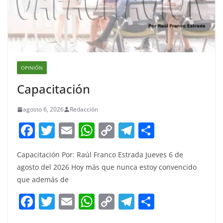
OPINIÓN
Capacitación
agosto 6, 2026
Redacción
F
T
E
W
C
T
S
a
w
m
h
o
el
h
Capacitación Por: Raúl Franco Estrada Jueves 6 de
c
itt
ai
at
p
e
ar
agosto del 2026 Hoy más que nunca estoy convencido
e
er
l
s
y
gr
e
que además de
b
A
Li
a
F
T
E
W
C
T
S
o
p
n
m
a
w
m
h
o
el
h