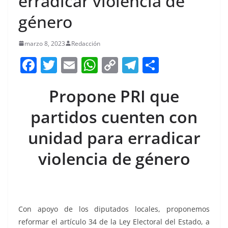
erradicar violencia de
género
marzo 8, 2023
Redacción
F
T
E
W
C
T
S
a
w
m
h
o
el
h
Propone PRI que
c
itt
ai
at
p
e
ar
e
er
l
s
y
gr
e
partidos cuenten con
b
A
Li
a
unidad para erradicar
o
p
n
m
violencia de género
o
p
k
k
Con apoyo de los diputados locales, proponemos
reformar el artículo 34 de la Ley Electoral del Estado, a