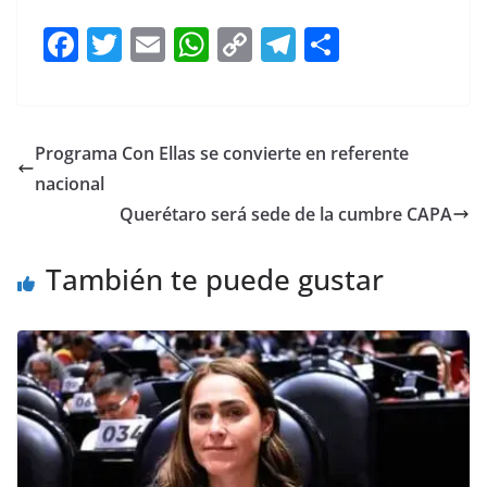
F
T
E
W
C
T
S
a
w
m
h
o
el
h
c
itt
ai
at
p
e
ar
e
er
l
s
y
gr
e
Programa Con Ellas se convierte en referente
b
A
Li
a
nacional
o
p
n
m
Querétaro será sede de la cumbre CAPA
o
p
k
También te puede gustar
k