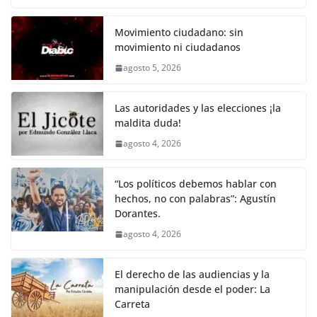
o
p
k
c
itt
ai
at
p
e
ar
k
e
er
l
s
y
gr
e
Movimiento ciudadano: sin
movimiento ni ciudadanos
b
A
Li
a
agosto 5, 2026
o
p
n
m
o
p
k
Las autoridades y las elecciones ¡la
k
maldita duda!
agosto 4, 2026
“Los políticos debemos hablar con
hechos, no con palabras”: Agustín
Dorantes.
agosto 4, 2026
El derecho de las audiencias y la
manipulación desde el poder: La
Carreta