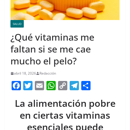
SALUD
¿Qué vitaminas me
faltan si se me cae
mucho el pelo?
abril 18, 2026
Redacción
F
T
E
W
C
T
S
a
w
m
h
o
el
h
La alimentación pobre
c
itt
ai
at
p
e
ar
e
er
l
s
y
gr
e
en ciertas vitaminas
b
A
Li
a
esenciales puede