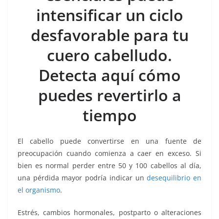
o
p
n
m
intensificar un ciclo
o
p
k
k
desfavorable para tu
cuero cabelludo.
Detecta aquí cómo
puedes revertirlo a
tiempo
El cabello puede convertirse en una fuente de
preocupación cuando comienza a caer en exceso. Si
bien es normal perder entre 50 y 100 cabellos al día,
una pérdida mayor podría indicar un
desequilibrio en
el organismo
.
Estrés, cambios hormonales, postparto o alteraciones