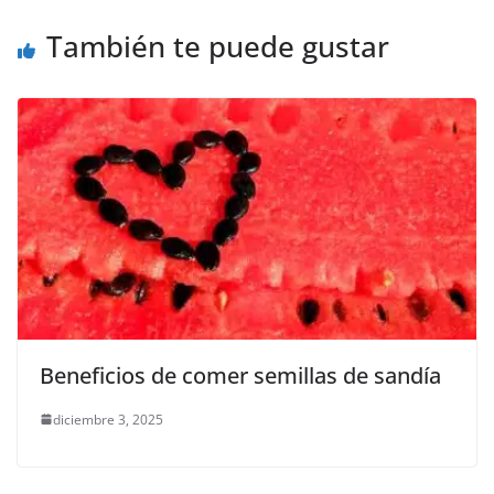
o
p
k
También te puede gustar
k
Beneficios de comer semillas de sandía
diciembre 3, 2025