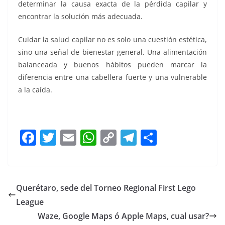
determinar la causa exacta de la pérdida capilar y
encontrar la solución más adecuada.
Cuidar la salud capilar no es solo una cuestión estética,
sino una señal de bienestar general. Una alimentación
balanceada y buenos hábitos pueden marcar la
diferencia entre una cabellera fuerte y una vulnerable
a la caída.
F
T
E
W
C
T
S
a
w
m
h
o
el
h
c
itt
ai
at
p
e
ar
e
er
l
s
y
gr
e
Querétaro, sede del Torneo Regional First Lego
b
A
Li
a
League
o
p
n
m
Waze, Google Maps ó Apple Maps, cual usar?