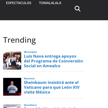
ESPECTACULOS
TOMALALALA
Trending
Municipios
Luis Nava entrega apoyos
del Programa de Coinversión
Social en Amealco
Nacional
Sheinbaum insistirá ante el
Vaticano para que León XIV
visite México
Querétaro