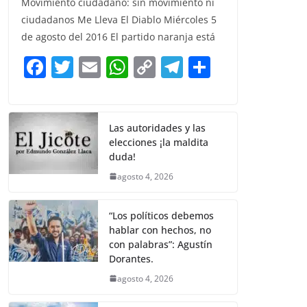
Movimiento ciudadano: sin movimiento ni
c
itt
ai
at
p
e
ar
ciudadanos Me Lleva El Diablo Miércoles 5
e
er
l
s
y
gr
e
de agosto del 2016 El partido naranja está
b
A
Li
a
F
T
E
W
C
T
S
o
p
n
m
a
w
m
h
o
el
h
o
p
k
c
itt
ai
at
p
e
ar
k
e
er
l
s
y
gr
e
Las autoridades y las
elecciones ¡la maldita
b
A
Li
a
duda!
o
p
n
m
agosto 4, 2026
o
p
k
k
“Los políticos debemos
hablar con hechos, no
con palabras”: Agustín
Dorantes.
agosto 4, 2026