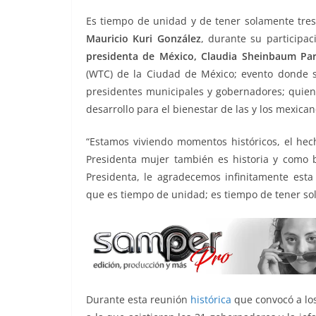
o
p
n
m
Es tiempo de unidad y de tener solamente tres c
o
p
k
Mauricio Kuri González
, durante su participa
k
presidenta de México, Claudia Sheinbaum Pa
(WTC) de la Ciudad de México; evento donde 
presidentes municipales y gobernadores; quien
desarrollo para el bienestar de las y los mexican
“Estamos viviendo momentos históricos, el hec
Presidenta mujer también es historia y como 
Presidenta, le agradecemos infinitamente esta
que es tiempo de unidad; es tiempo de tener sola
Durante esta reunión
histórica
que convocó a los