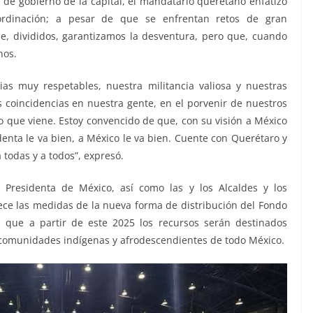
a de gobierno de la capital, el mandatario queretano enfatizó
ordinación; a pesar de que se enfrentan retos de gran
que, divididos, garantizamos la desventura, pero que, cuando
nos.
ias muy respetables, nuestra militancia valiosa y nuestras
s coincidencias en nuestra gente, en el porvenir de nuestros
 lo que viene. Estoy convencido de que, con su visión a México
identa le va bien, a México le va bien. Cuente con Querétaro y
 todas y a todos”, expresó.
a Presidenta de México, así como las y los Alcaldes y los
ce las medidas de la nueva forma de distribución del Fondo
ra que a partir de este 2025 los recursos serán destinados
 comunidades indígenas y afrodescendientes de todo México.