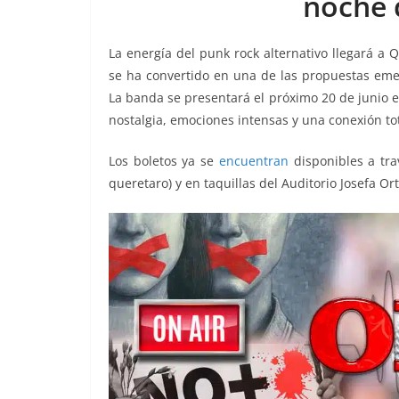
noche 
o
p
n
m
o
p
k
La energía del punk rock alternativo llegará a 
k
se ha convertido en una de las propuestas eme
La banda se presentará el próximo 20 de junio 
nostalgia, emociones intensas y una conexión tot
Los boletos ya se
encuentran
disponibles a tra
queretaro) y en taquillas del Auditorio Josefa O