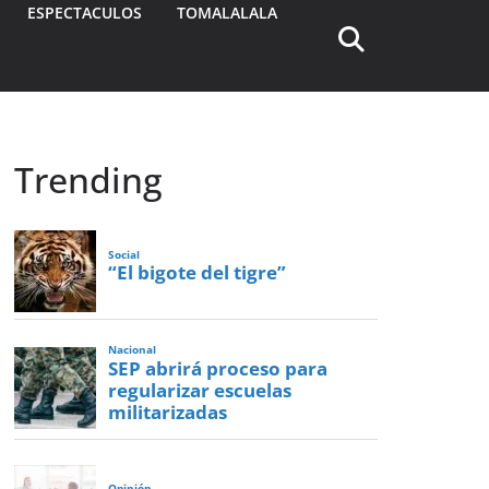
ESPECTACULOS
TOMALALALA
Trending
Social
“El bigote del tigre”
Nacional
SEP abrirá proceso para
regularizar escuelas
militarizadas
Opinión