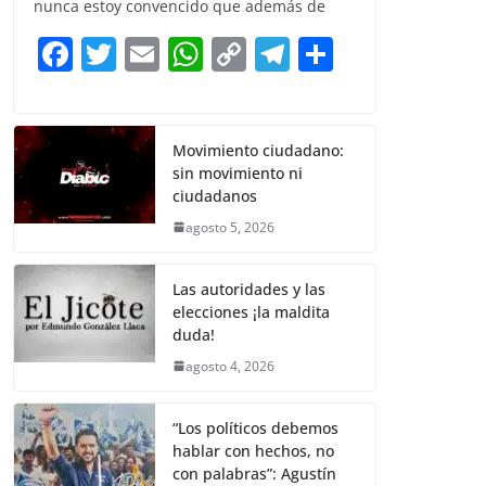
e
er
l
s
y
gr
e
nunca estoy convencido que además de
b
A
Li
a
F
T
E
W
C
T
S
o
p
n
m
a
w
m
h
o
el
h
o
p
k
c
itt
ai
at
p
e
ar
k
e
er
l
s
y
gr
e
Movimiento ciudadano:
sin movimiento ni
b
A
Li
a
ciudadanos
o
p
n
m
agosto 5, 2026
o
p
k
k
Las autoridades y las
elecciones ¡la maldita
duda!
agosto 4, 2026
“Los políticos debemos
hablar con hechos, no
con palabras”: Agustín