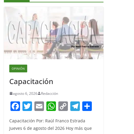
OPINIÓN
Capacitación
agosto 6, 2026
Redacción
F
T
E
W
C
T
S
a
w
m
h
o
el
h
Capacitación Por: Raúl Franco Estrada
c
itt
ai
at
p
e
ar
Jueves 6 de agosto del 2026 Hoy más que