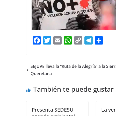
F
T
E
W
C
T
S
a
w
m
h
o
el
h
c
itt
ai
at
p
e
ar
e
er
l
s
y
gr
e
SEJUVE lleva la “Ruta de la Alegría” a la Sierr
b
A
Li
a
Queretana
o
p
n
m
También te puede gustar
o
p
k
k
Presenta SEDESU
La ve