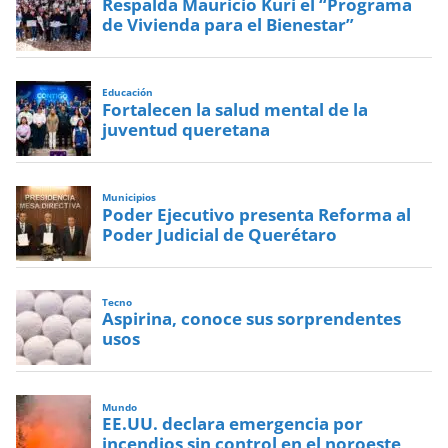
Respalda Mauricio Kuri el “Programa
de Vivienda para el Bienestar”
Educación
Fortalecen la salud mental de la
juventud queretana
Municipios
Poder Ejecutivo presenta Reforma al
Poder Judicial de Querétaro
Tecno
Aspirina, conoce sus sorprendentes
usos
Mundo
EE.UU. declara emergencia por
incendios sin control en el noroeste