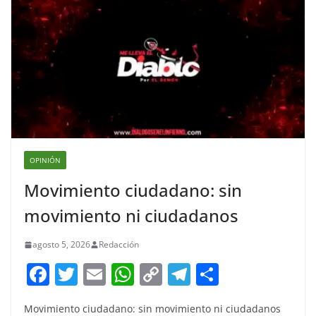
OPINIÓN
Movimiento ciudadano: sin
movimiento ni ciudadanos
agosto 5, 2026
Redacción
F
T
E
W
C
T
S
a
w
m
h
o
el
h
Movimiento ciudadano: sin movimiento ni ciudadanos