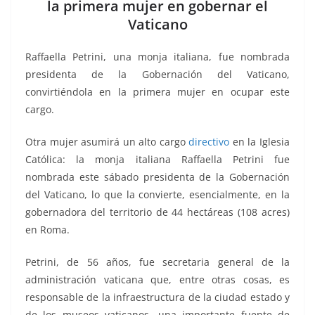
b
A
Li
a
la primera mujer en gobernar el
Vaticano
o
p
n
m
o
p
k
Raffaella Petrini, una monja italiana, fue nombrada
k
presidenta de la Gobernación del Vaticano,
convirtiéndola en la primera mujer en ocupar este
cargo.
Otra mujer asumirá un alto cargo
directivo
en la Iglesia
Católica: la monja italiana Raffaella Petrini fue
nombrada este sábado presidenta de la Gobernación
del Vaticano, lo que la convierte, esencialmente, en la
gobernadora del territorio de 44 hectáreas (108 acres)
en Roma.
Petrini, de 56 años, fue secretaria general de la
administración vaticana que, entre otras cosas, es
responsable de la infraestructura de la ciudad estado y
de los museos vaticanos, una importante fuente de