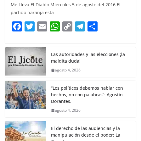
c
itt
ai
at
p
e
ar
Me Lleva El Diablo Miércoles 5 de agosto del 2016 El
e
er
l
s
y
gr
e
partido naranja está
b
A
Li
a
F
T
E
W
C
T
S
o
p
n
m
a
w
m
h
o
el
h
o
p
k
c
itt
ai
at
p
e
ar
k
e
er
l
s
y
gr
e
Las autoridades y las elecciones ¡la
maldita duda!
b
A
Li
a
agosto 4, 2026
o
p
n
m
o
p
k
“Los políticos debemos hablar con
k
hechos, no con palabras”: Agustín
Dorantes.
agosto 4, 2026
El derecho de las audiencias y la
manipulación desde el poder: La