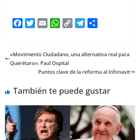
Raffaella Raffaella Raffaella Raffaella
F
T
E
W
C
T
S
a
w
m
h
o
el
h
c
itt
ai
at
p
e
ar
e
er
l
s
y
gr
e
«Movimiento Ciudadano, una alternativa real para
b
A
Li
a
Querétaro»: Paul Ospital
o
p
n
m
Puntos clave de la reforma al Infonavit
o
p
k
También te puede gustar
k