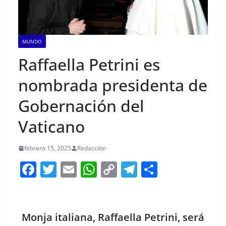
MUNDO
Raffaella Petrini es
nombrada presidenta de
Gobernación del
Vaticano
febrero 15, 2025
Redacción
F
T
E
W
C
T
S
a
w
m
h
o
el
h
c
itt
ai
at
p
e
ar
e
er
l
s
y
gr
e
Monja italiana, Raffaella Petrini, será