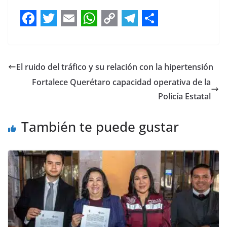
F
T
E
W
C
T
S
a
w
m
h
o
e
h
c
i
a
a
p
l
a
El ruido del tráfico y su relación con la hipertensión
e
t
i
t
y
e
r
Fortalece Querétaro capacidad operativa de la
b
t
l
s
L
g
e
Policía Estatal
o
e
A
i
r
También te puede gustar
o
r
p
n
a
k
p
k
m