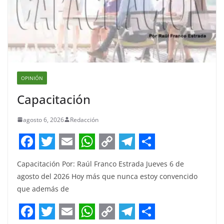
OPINIÓN
Capacitación
agosto 6, 2026
Redacción
F
T
E
W
C
T
S
Capacitación Por: Raúl Franco Estrada Jueves 6 de
a
w
m
h
o
e
h
agosto del 2026 Hoy más que nunca estoy convencido
c
i
a
a
p
l
a
que además de
e
t
i
t
y
e
r
b
t
l
s
L
g
e