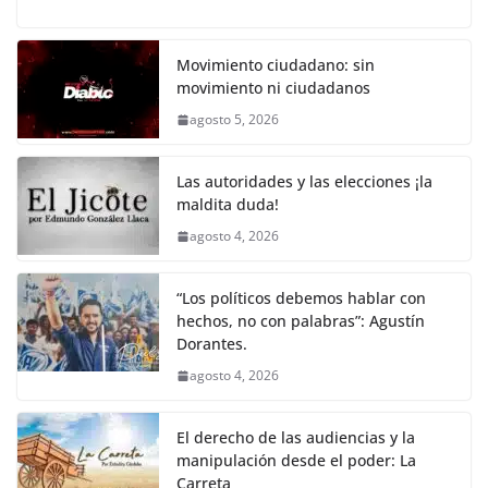
F
T
E
W
C
T
S
o
e
A
i
r
a
w
m
h
o
e
h
o
r
p
n
a
c
i
a
a
p
l
a
Movimiento ciudadano: sin
k
p
k
m
movimiento ni ciudadanos
e
t
i
t
y
e
r
agosto 5, 2026
b
t
l
s
L
g
e
o
e
A
i
r
Las autoridades y las elecciones ¡la
o
r
p
n
a
maldita duda!
agosto 4, 2026
k
p
k
m
“Los políticos debemos hablar con
hechos, no con palabras”: Agustín
Dorantes.
agosto 4, 2026
El derecho de las audiencias y la
manipulación desde el poder: La
Carreta