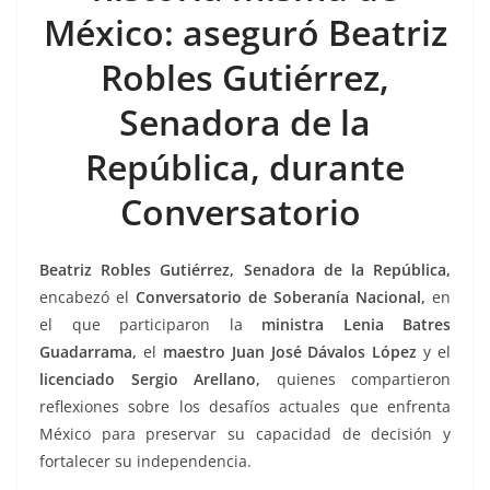
México: aseguró Beatriz
o
r
p
n
a
k
p
k
m
Robles Gutiérrez,
Senadora de la
República, durante
Conversatorio
Beatriz Robles Gutiérrez, Senadora de la República,
encabezó el
Conversatorio de Soberanía Nacional,
en
el que participaron la
ministra Lenia Batres
Guadarrama,
el
maestro Juan José Dávalos López
y el
licenciado Sergio Arellano,
quienes compartieron
reflexiones sobre los desafíos actuales que enfrenta
México para preservar su capacidad de decisión y
fortalecer su independencia.