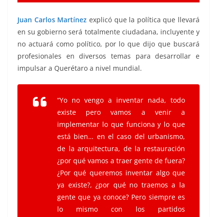
Juan Carlos Martínez
explicó que la política que llevará
en su gobierno será totalmente ciudadana, incluyente y
no actuará como político, por lo que dijo que buscará
profesionales en diversos temas para desarrollar e
impulsar a Querétaro a nivel mundial.
“Yo no vengo a inventar nada, todo
existe pero vamos a venir a
implementar lo que funciona y lo que
está bien… en el caso del urbanismo,
de la arquitectura, de la restauración
¿por qué vamos a traer gente de fuera?
¿Por qué queremos inventar algo que
ya existe?, ¿por qué no traemos a la
gente que ya conoce? Pero siempre es
lo mismo con los partidos