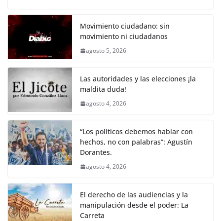
o
p
k
c
itt
ai
at
p
e
ar
k
e
er
l
s
y
gr
e
Movimiento ciudadano: sin
movimiento ni ciudadanos
b
A
Li
a
agosto 5, 2026
o
p
n
m
o
p
k
Las autoridades y las elecciones ¡la
k
maldita duda!
agosto 4, 2026
“Los políticos debemos hablar con
hechos, no con palabras”: Agustín
Dorantes.
agosto 4, 2026
El derecho de las audiencias y la
manipulación desde el poder: La
Carreta