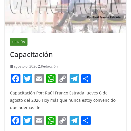
OPINIÓN
Capacitación
agosto 6, 2026
Redacción
F
T
E
W
C
T
S
a
w
m
h
o
el
h
Capacitación Por: Raúl Franco Estrada Jueves 6 de
c
itt
ai
at
p
e
ar
agosto del 2026 Hoy más que nunca estoy convencido
e
er
l
s
y
gr
e
que además de
b
A
Li
a
F
T
E
W
C
T
S
o
p
n
m
a
w
m
h
o
el
h