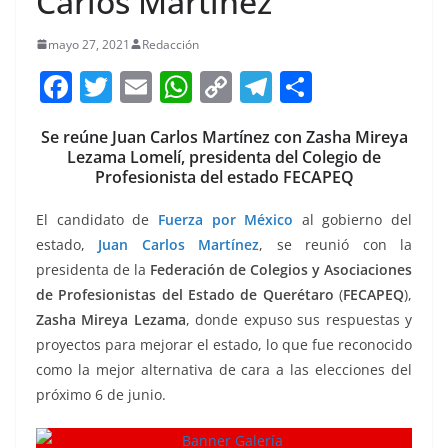
Carlos Martínez
mayo 27, 2021
Redacción
F
T
E
W
C
T
S
a
w
m
h
o
el
h
Se reúne Juan Carlos Martínez con Zasha Mireya
c
itt
ai
at
p
e
ar
Lezama Lomelí, presidenta del Colegio de
e
er
l
s
y
gr
e
Profesionista del estado FECAPEQ
b
A
Li
a
El candidato de
Fuerza por México
al gobierno del
o
p
n
m
estado,
Juan Carlos Martínez
, se reunió con la
o
p
k
presidenta de la
Federación de Colegios y Asociaciones
de Profesionistas del Estado de Querétaro
(
FECAPEQ
),
k
Zasha Mireya Lezama
, donde expuso sus respuestas y
proyectos para mejorar el estado, lo que fue reconocido
como la mejor alternativa de cara a las elecciones del
próximo 6 de junio.