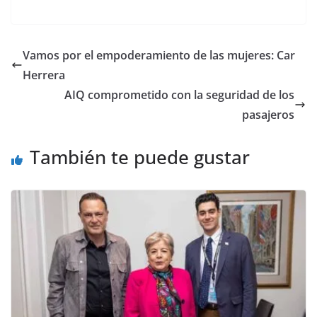
a
w
m
h
o
el
h
c
itt
ai
at
p
e
ar
e
er
l
s
y
gr
e
Vamos por el empoderamiento de las mujeres: Car
b
A
Li
a
Herrera
o
p
n
m
AIQ comprometido con la seguridad de los
o
p
k
pasajeros
k
También te puede gustar