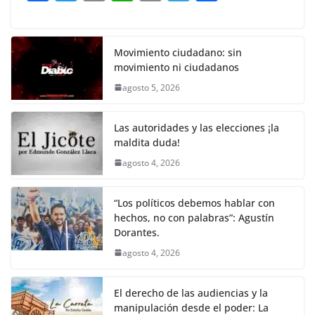
o
p
n
m
a
w
m
h
o
el
h
o
p
k
c
itt
ai
at
p
e
ar
k
e
er
l
s
y
gr
e
Movimiento ciudadano: sin
movimiento ni ciudadanos
b
A
Li
a
agosto 5, 2026
o
p
n
m
o
p
k
Las autoridades y las elecciones ¡la
k
maldita duda!
agosto 4, 2026
“Los políticos debemos hablar con
hechos, no con palabras”: Agustín
Dorantes.
agosto 4, 2026
El derecho de las audiencias y la
manipulación desde el poder: La