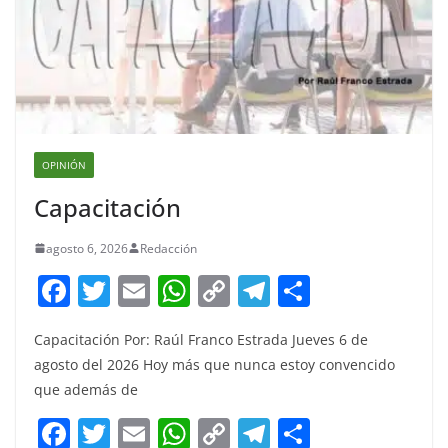
OPINIÓN
Capacitación
agosto 6, 2026
Redacción
F
T
E
W
C
T
S
a
w
m
h
o
el
h
Capacitación Por: Raúl Franco Estrada Jueves 6 de
c
itt
ai
at
p
e
ar
agosto del 2026 Hoy más que nunca estoy convencido
e
er
l
s
y
gr
e
que además de
b
A
Li
a
F
T
E
W
C
T
S