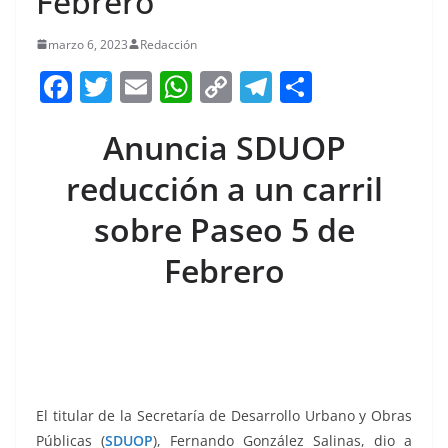
Febrero
marzo 6, 2023
Redacción
F
T
E
W
C
T
S
a
w
m
h
o
el
h
Anuncia SDUOP
c
itt
ai
at
p
e
ar
e
er
l
s
y
gr
e
reducción a un carril
b
A
Li
a
sobre Paseo 5 de
o
p
n
m
Febrero
o
p
k
k
El titular de la Secretaría de Desarrollo Urbano y Obras
Públicas (
SDUOP
), Fernando González Salinas, dio a