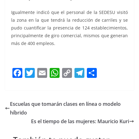
Igualmente indicó que el personal de la SEDESU visitó
la zona en la que tendrá la reducción de carriles y se
pudo cuantificar la presencia de 124 establecimientos,
principalmente de giro comercial, mismos que generan
más de 400 empleos.
F
T
E
W
C
T
S
a
w
m
h
o
el
h
c
itt
ai
at
p
e
ar
e
er
l
s
y
gr
e
Escuelas que tomarán clases en línea o modelo
b
A
Li
a
híbrido
o
p
n
m
Es el tiempo de las mujeres: Mauricio Kuri
o
p
k