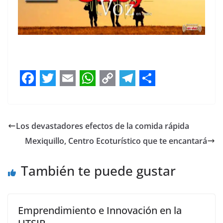
F
T
E
W
C
T
S
a
w
m
h
o
e
h
c
i
a
a
p
l
a
Los devastadores efectos de la comida rápida
e
t
i
t
y
e
r
Mexiquillo, Centro Ecoturístico que te encantará
b
t
l
s
L
g
e
También te puede gustar
o
e
A
i
r
o
r
p
n
a
k
p
k
m
Emprendimiento e Innovación en la