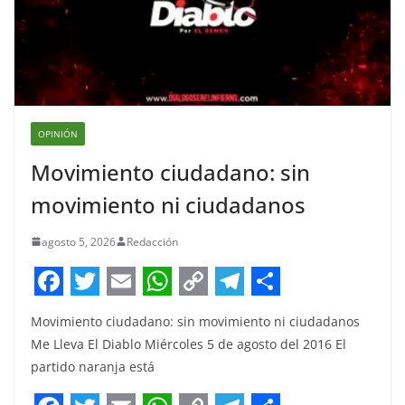
OPINIÓN
Movimiento ciudadano: sin
movimiento ni ciudadanos
agosto 5, 2026
Redacción
F
T
E
W
C
T
S
Movimiento ciudadano: sin movimiento ni ciudadanos
a
w
m
h
o
e
h
Me Lleva El Diablo Miércoles 5 de agosto del 2016 El
c
i
a
a
p
l
a
partido naranja está
e
t
i
t
y
e
r