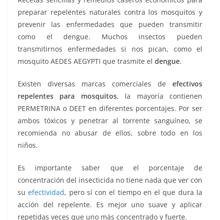
o
r
p
n
a
preparar repelentes naturales contra los mosquitos y
prevenir las enfermedades que pueden transmitir
k
p
k
m
como el dengue. Muchos insectos pueden
transmitirnos enfermedades si nos pican, como el
mosquito AEDES AEGYPTI que trasmite el
dengue
.
Existen diversas marcas comerciales de
efectivos
repelentes para mosquitos
, la mayoría contienen
PERMETRINA o DEET en diferentes porcentajes. Por ser
ambos tóxicos y penetrar al torrente sanguíneo, se
recomienda no abusar de ellos, sobre todo en los
niños.
Es importante saber que el porcentaje de
concentración del insecticida no tiene nada que ver con
su
efectividad
, pero sí con el tiempo en el que dura la
acción del repelente. Es mejor uno suave y aplicar
repetidas veces que uno más concentrado y fuerte.