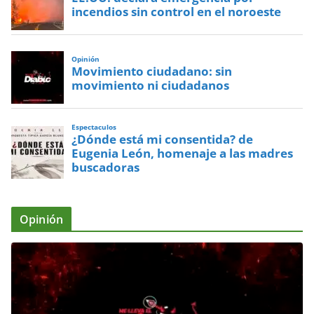
incendios sin control en el noroeste
Opinión
Movimiento ciudadano: sin
movimiento ni ciudadanos
Espectaculos
¿Dónde está mi consentida? de
Eugenia León, homenaje a las madres
buscadoras
Opinión