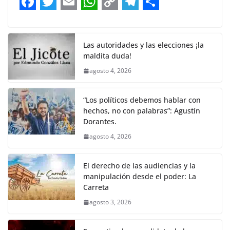
b
t
l
s
L
g
e
F
T
E
W
C
T
S
o
e
A
i
r
a
w
m
h
o
e
h
o
r
p
n
a
c
i
a
a
p
l
a
Las autoridades y las elecciones ¡la
k
p
k
m
maldita duda!
e
t
i
t
y
e
r
agosto 4, 2026
b
t
l
s
L
g
e
o
e
A
i
r
“Los políticos debemos hablar con
o
r
p
n
a
hechos, no con palabras”: Agustín
Dorantes.
k
p
k
m
agosto 4, 2026
El derecho de las audiencias y la
manipulación desde el poder: La
Carreta
agosto 3, 2026