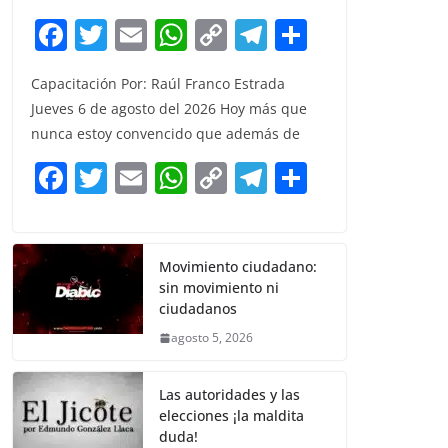
F
T
E
W
C
T
S
a
w
m
h
o
el
h
Capacitación Por: Raúl Franco Estrada
c
itt
ai
at
p
e
ar
Jueves 6 de agosto del 2026 Hoy más que
e
er
l
s
y
gr
e
nunca estoy convencido que además de
b
A
Li
a
F
T
E
W
C
T
S
o
p
n
m
a
w
m
h
o
el
h
o
p
k
c
itt
ai
at
p
e
ar
k
e
er
l
s
y
gr
e
Movimiento ciudadano:
sin movimiento ni
b
A
Li
a
ciudadanos
o
p
n
m
agosto 5, 2026
o
p
k
k
Las autoridades y las
elecciones ¡la maldita
duda!