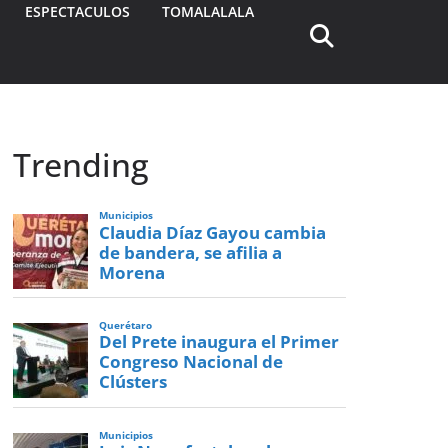
ESPECTACULOS
TOMALALALA
Trending
Municipios
Claudia Díaz Gayou cambia
de bandera, se afilia a
Morena
Querétaro
Del Prete inaugura el Primer
Congreso Nacional de
Clústers
Municipios