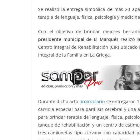
o
p
n
m
⁠Se realizó la entrega simbólica de más 20 apa
o
p
k
terapia de lenguaje, física, psicología y medicina
k
Con el objetivo de brindar mejores herram
presidente municipal de El Marqués
realizó l
Centro integral de Rehabilitación (CIR) ubicado 
Integral de la Familia en La Griega.
Durante dicho acto
protocolario
se entregaron 15
carriola especial para parálisis cerebral y un
para brindar terapia de lenguaje, física, psicol
tanque de rehabilitación y un centro de estimu
tres camionetas tipo «Urvan» con capacidad p