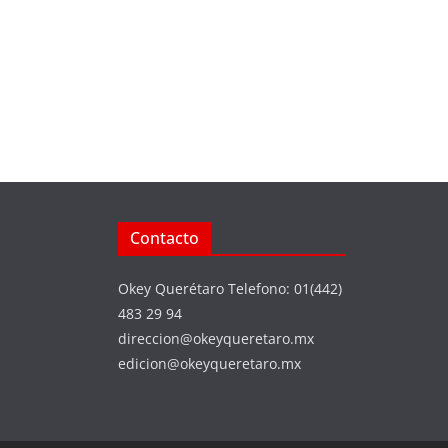
Contacto
Okey Querétaro Telefono: 01(442)
483 29 94
direccion@okeyqueretaro.mx
edicion@okeyqueretaro.mx