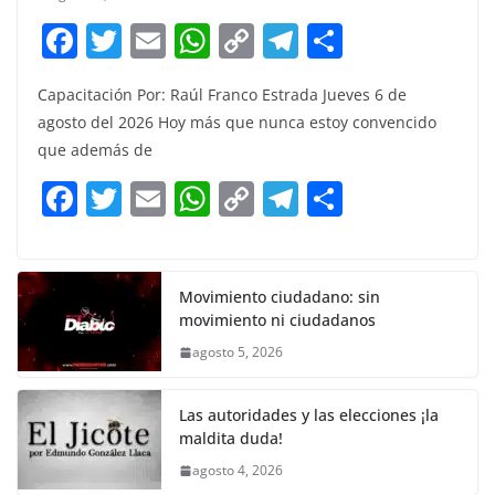
F
T
E
W
C
T
S
a
w
m
h
o
el
h
Capacitación Por: Raúl Franco Estrada Jueves 6 de
c
itt
ai
at
p
e
ar
agosto del 2026 Hoy más que nunca estoy convencido
e
er
l
s
y
gr
e
que además de
b
A
Li
a
F
T
E
W
C
T
S
o
p
n
m
a
w
m
h
o
el
h
o
p
k
c
itt
ai
at
p
e
ar
k
e
er
l
s
y
gr
e
Movimiento ciudadano: sin
movimiento ni ciudadanos
b
A
Li
a
agosto 5, 2026
o
p
n
m
o
p
k
Las autoridades y las elecciones ¡la
k
maldita duda!
agosto 4, 2026