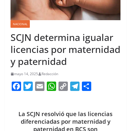
NACIONAL
SCJN determina igualar
licencias por maternidad
y paternidad
mayo 14, 2025
Redacción
F
T
E
W
C
T
S
a
w
m
h
o
el
h
c
itt
ai
at
p
e
ar
e
er
l
s
y
gr
e
La SCJN resolvió que las licencias
b
A
Li
a
diferenciadas por maternidad y
paternidad en BCS son