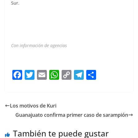
Sur.
Con información de agencias
SCJN SCJN SCJN
F
T
E
W
C
T
S
a
w
m
h
o
el
h
c
itt
ai
at
p
e
ar
e
er
l
s
y
gr
e
Los motivos de Kuri
b
A
Li
a
Guanajuato confirma primer caso de sarampión
o
p
n
m
o
p
k
También te puede gustar