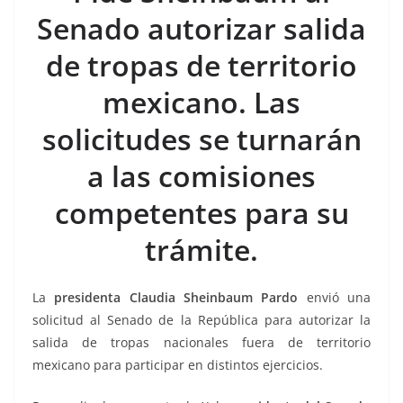
b
A
Li
a
Senado autorizar salida
o
p
n
m
de tropas de territorio
o
p
k
k
mexicano. Las
solicitudes se turnarán
a las comisiones
competentes para su
trámite.
La
presidenta Claudia Sheinbaum Pardo
envió una
solicitud al Senado de la República para autorizar la
salida de tropas nacionales fuera de territorio
mexicano para participar en distintos ejercicios.