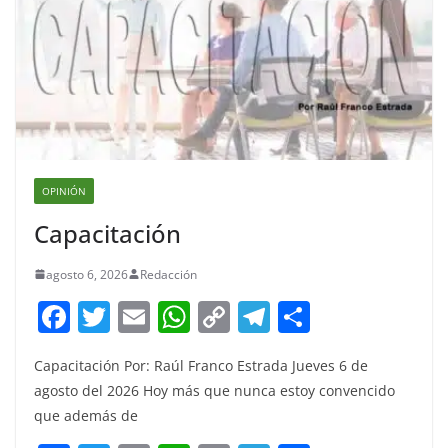
OPINIÓN
Capacitación
agosto 6, 2026
Redacción
F
T
E
W
C
T
S
a
w
m
h
o
el
h
Capacitación Por: Raúl Franco Estrada Jueves 6 de
c
itt
ai
at
p
e
ar
agosto del 2026 Hoy más que nunca estoy convencido
e
er
l
s
y
gr
e
que además de
b
A
Li
a