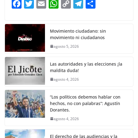
F
T
E
W
C
T
S
o
p
n
m
a
w
m
h
o
el
h
o
p
k
c
itt
ai
at
p
e
ar
k
e
er
l
s
y
gr
e
Movimiento ciudadano: sin
movimiento ni ciudadanos
b
A
Li
a
agosto 5, 2026
o
p
n
m
o
p
k
Las autoridades y las elecciones ¡la
k
maldita duda!
agosto 4, 2026
“Los políticos debemos hablar con
hechos, no con palabras”: Agustín
Dorantes.
agosto 4, 2026
El derecho de las audiencias y la