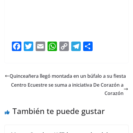
F
T
E
W
C
T
S
a
w
m
h
o
el
h
c
itt
ai
at
p
e
ar
e
er
l
s
y
gr
e
Quinceañera llegó montada en un búfalo a su fiesta
b
A
Li
a
Centro Ecuestre se suma a iniciativa De Corazón a
o
p
n
m
Corazón
o
p
k
También te puede gustar
k