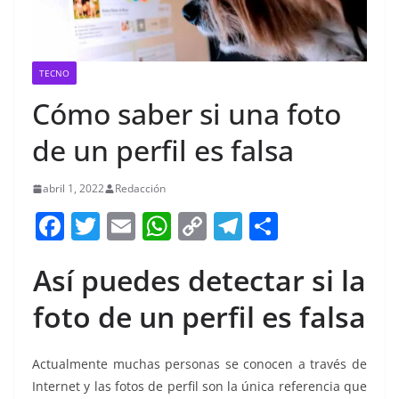
TECNO
Cómo saber si una foto
de un perfil es falsa
abril 1, 2022
Redacción
F
T
E
W
C
T
S
a
w
m
h
o
el
h
Así puedes detectar si la
c
itt
ai
at
p
e
ar
e
er
l
s
y
gr
e
foto de un perfil es falsa
b
A
Li
a
o
p
n
m
Actualmente muchas personas se conocen a través de
Internet y las fotos de perfil son la única referencia que
o
p
k