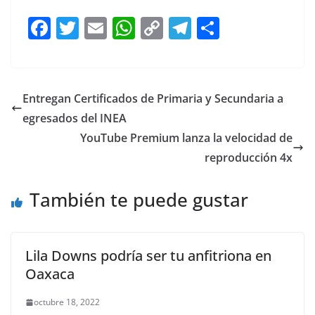
F
T
E
W
C
T
S
a
w
m
h
o
el
h
c
itt
ai
at
p
e
ar
e
er
l
s
y
gr
e
Entregan Certificados de Primaria y Secundaria a
b
A
Li
a
egresados del INEA
o
p
n
m
YouTube Premium lanza la velocidad de
o
p
k
reproducción 4x
k
También te puede gustar
Lila Downs podría ser tu anfitriona en
Oaxaca
octubre 18, 2022