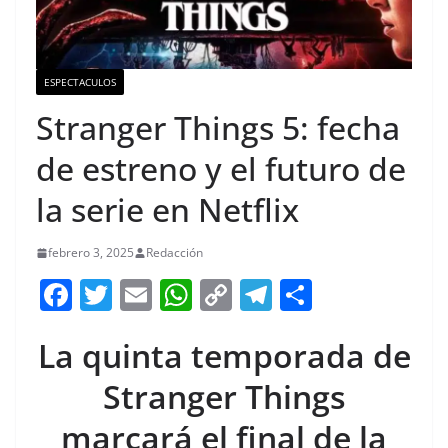
ESPECTACULOS
Stranger Things 5: fecha
de estreno y el futuro de
la serie en Netflix
febrero 3, 2025
Redacción
F
T
E
W
C
T
S
a
w
m
h
o
el
h
La quinta temporada de
c
itt
ai
at
p
e
ar
e
er
l
s
y
gr
e
Stranger Things
b
A
Li
a
marcará el final de la