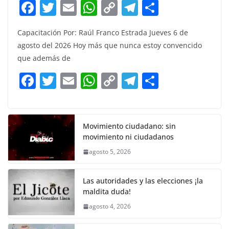
F
T
E
W
C
T
S
a
w
m
h
o
el
h
Capacitación Por: Raúl Franco Estrada Jueves 6 de
c
itt
ai
at
p
e
ar
agosto del 2026 Hoy más que nunca estoy convencido
e
er
l
s
y
gr
e
que además de
b
A
Li
a
F
T
E
W
C
T
S
o
p
n
m
a
w
m
h
o
el
h
o
p
k
c
itt
ai
at
p
e
ar
k
e
er
l
s
y
gr
e
Movimiento ciudadano: sin
movimiento ni ciudadanos
b
A
Li
a
agosto 5, 2026
o
p
n
m
o
p
k
Las autoridades y las elecciones ¡la
k
maldita duda!
agosto 4, 2026