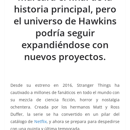
o
p
n
m
historia principal, pero
o
p
k
k
el universo de Hawkins
podría seguir
expandiéndose con
nuevos proyectos.
Desde su estreno en 2016, Stranger Things ha
cautivado a millones de fanáticos en todo el mundo con
su mezcla de ciencia ficción, horror y nostalgia
ochentera. Creada por los hermanos Matt y Ross
Duffer, la serie se ha convertido en un pilar del
catálogo de
Netflix
, y ahora se prepara para despedirse
con una quinta y última temporada.