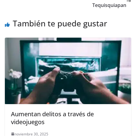
o
p
n
m
Tequisquiapan
o
p
k
También te puede gustar
k
Aumentan delitos a través de
videojuegos
noviembre 30, 2025