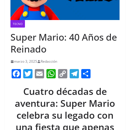
TECNO
Super Mario: 40 Años de
Reinado
marzo 3, 2025
Redacción
F
T
E
W
C
T
S
a
w
m
h
o
el
h
Cuatro décadas de
c
itt
ai
at
p
e
ar
e
er
l
s
y
gr
e
aventura: Super Mario
b
A
Li
a
celebra su legado con
o
p
n
m
una fiesta que apenas
o
p
k