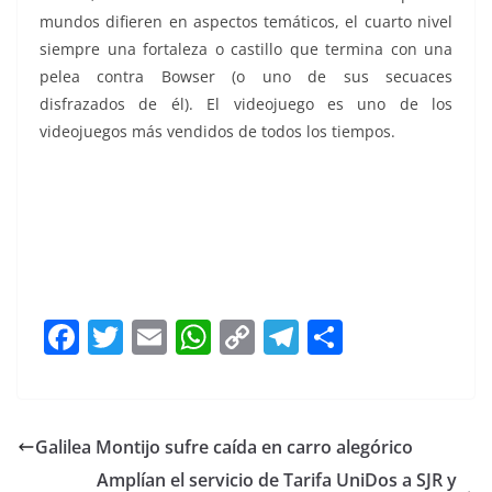
mundos difieren en aspectos temáticos, el cuarto nivel
siempre una fortaleza o castillo que termina con una
pelea contra Bowser (o uno de sus secuaces
disfrazados de él).​ El videojuego es uno de los
videojuegos más vendidos de todos los tiempos.
F
T
E
W
C
T
S
a
w
m
h
o
el
h
c
itt
ai
at
p
e
ar
e
er
l
s
y
gr
e
Galilea Montijo sufre caída en carro alegórico
b
A
Li
a
Amplían el servicio de Tarifa UniDos a SJR y