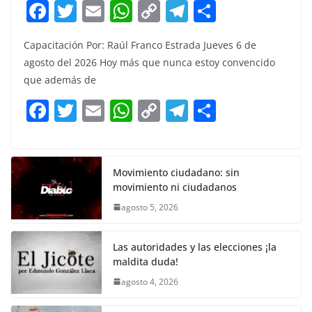
F
T
E
W
C
T
S
a
w
m
h
o
el
h
Capacitación Por: Raúl Franco Estrada Jueves 6 de
c
itt
ai
at
p
e
ar
agosto del 2026 Hoy más que nunca estoy convencido
e
er
l
s
y
gr
e
que además de
b
A
Li
a
F
T
E
W
C
T
S
o
p
n
m
a
w
m
h
o
el
h
o
p
k
c
itt
ai
at
p
e
ar
k
e
er
l
s
y
gr
e
Movimiento ciudadano: sin
movimiento ni ciudadanos
b
A
Li
a
agosto 5, 2026
o
p
n
m
o
p
k
Las autoridades y las elecciones ¡la
k
maldita duda!
agosto 4, 2026