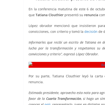
b
A
Li
a
En la conferencia matutina de este 6 de octub
o
p
n
m
que
Tatiana Clouthier
presentó su
renuncia
como
o
p
k
López obrador mencionó que insistieron par
k
convicciones, con criterio y tomó la
decisión
de d
Informarles que recibí un escrito de Tatiana en 
lucha por la transformación y respetamos su de
convicciones y criterio”, expresó López Obrador.
Por su parte, Tatiana Clouthier leyó la cart
renuncia.
Estimado presidente, aprovecho esta nota para ag
favor de la
Cuarta Transformación
, si hago un sím
conocer el
país
, representarlo, jugar en distintas 