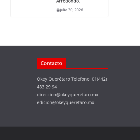
Arredondo.
julio 30, 2026
Contacto
Okey Querétaro Telefono: 01(442)
483 29 94
direccion@okeyqueretaro.mx
edicion@okeyqueretaro.mx