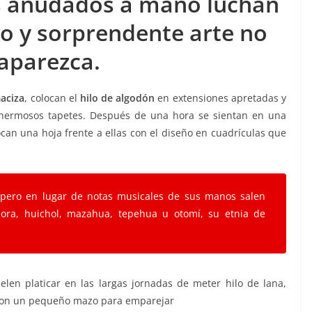
es anudados a mano luchan
do y sorprendente arte no
aparezca.
aciza
, colocan el
hilo de algodón
en extensiones apretadas y
n hermosos tapetes. Después de una hora se sientan en una
ocan una hoja frente a ellas con el diseño en cuadrículas que
 pero en lugar de notas musicales de sus manos salen
cora, huichol, mazahua, tepehua u otomí, su etnia de
len platicar en las largas jornadas de meter hilo de lana,
ar con un pequeño mazo para emparejar