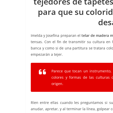
tejedores de tapet
o
p
n
m
para que su colori
o
p
k
k
des
Imelda y Josefina preparan el
telar de madera m
tensas. Con el fin de transmitir su cultura e
banca y como si de una partitura se tratara col
empezarán a tejer.
Parece que tocan un instrumento,
colores y formas de las culturas 
origen.
Ríen entre ellas cuando les preguntamos si sue
anudar, apretar, y al terminar la línea, golpe