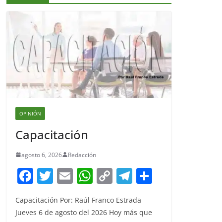
OPINIÓN
Capacitación
agosto 6, 2026
Redacción
F
T
E
W
C
T
S
a
w
m
h
o
el
h
Capacitación Por: Raúl Franco Estrada
c
itt
ai
at
p
e
ar
Jueves 6 de agosto del 2026 Hoy más que