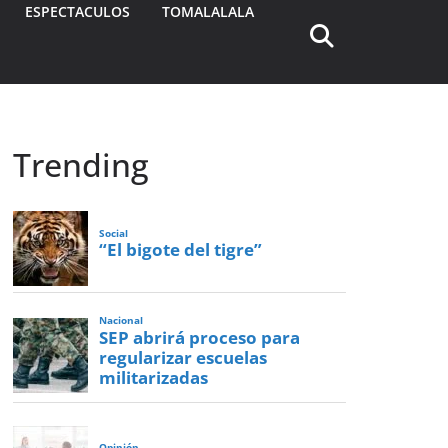
ESPECTACULOS
TOMALALALA
Trending
Social
“El bigote del tigre”
Nacional
SEP abrirá proceso para
regularizar escuelas
militarizadas
Opinión