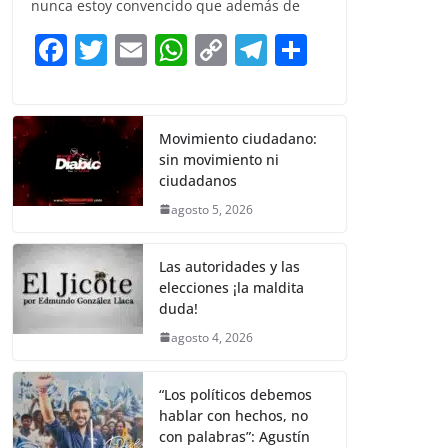
e
er
l
s
y
gr
e
nunca estoy convencido que además de
b
A
Li
a
F
T
E
W
C
T
S
o
p
n
m
a
w
m
h
o
el
h
o
p
k
c
itt
ai
at
p
e
ar
k
e
er
l
s
y
gr
e
Movimiento ciudadano:
sin movimiento ni
b
A
Li
a
ciudadanos
o
p
n
m
agosto 5, 2026
o
p
k
k
Las autoridades y las
elecciones ¡la maldita
duda!
agosto 4, 2026
“Los políticos debemos
hablar con hechos, no
con palabras”: Agustín