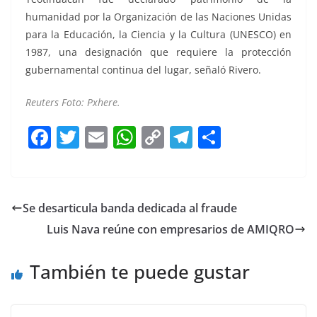
humanidad por la Organización de las Naciones Unidas
para la Educación, la Ciencia y la Cultura (UNESCO) en
1987, una designación que requiere la protección
gubernamental continua del lugar, señaló Rivero.
Reuters Foto: Pxhere.
F
T
E
W
C
T
S
a
w
m
h
o
el
h
c
itt
ai
at
p
e
ar
e
er
l
s
y
gr
e
Se desarticula banda dedicada al fraude
b
A
Li
a
Luis Nava reúne con empresarios de AMIQRO
o
p
n
m
o
p
k
También te puede gustar
k