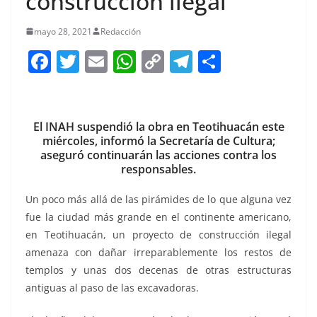
construcción ilegal
mayo 28, 2021
Redacción
F
T
E
W
C
T
S
a
w
m
h
o
el
h
c
itt
ai
at
p
e
ar
e
er
l
s
y
gr
e
El INAH suspendió la obra en Teotihuacán este
miércoles, informó la Secretaría de Cultura;
b
A
Li
a
aseguró continuarán las acciones contra los
o
p
n
m
responsables.
o
p
k
Un poco más allá de las pirámides de lo que alguna vez
k
fue la ciudad más grande en el continente americano,
en Teotihuacán, un proyecto de construcción ilegal
amenaza con dañar irreparablemente los restos de
templos y unas dos decenas de otras estructuras
antiguas al paso de las excavadoras.