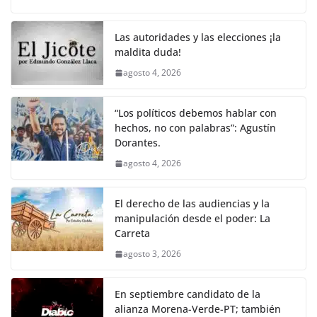
o
p
k
c
itt
ai
at
p
e
ar
k
e
er
l
s
y
gr
e
Las autoridades y las elecciones ¡la
maldita duda!
b
A
Li
a
agosto 4, 2026
o
p
n
m
o
p
k
“Los políticos debemos hablar con
k
hechos, no con palabras”: Agustín
Dorantes.
agosto 4, 2026
El derecho de las audiencias y la
manipulación desde el poder: La
Carreta
agosto 3, 2026
En septiembre candidato de la
alianza Morena-Verde-PT; también