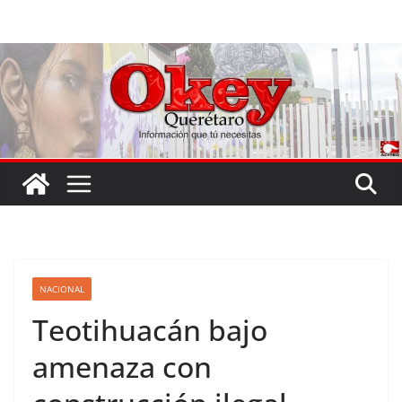
Saltar
al
contenido
NACIONAL
Teotihuacán bajo
amenaza con