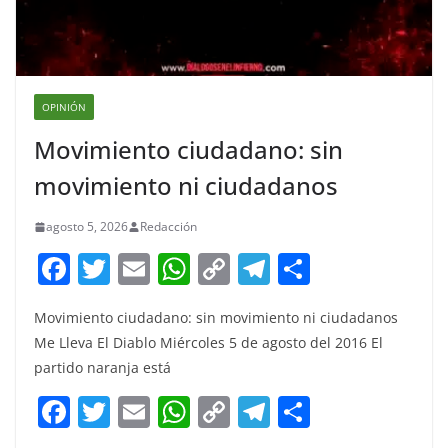
OPINIÓN
Movimiento ciudadano: sin
movimiento ni ciudadanos
agosto 5, 2026
Redacción
F
T
E
W
C
T
S
a
w
m
h
o
el
h
Movimiento ciudadano: sin movimiento ni ciudadanos
c
itt
ai
at
p
e
ar
Me Lleva El Diablo Miércoles 5 de agosto del 2016 El
e
er
l
s
y
gr
e
partido naranja está
b
A
Li
a
F
T
E
W
C
T
S
o
p
n
m
a
w
m
h
o
el
h