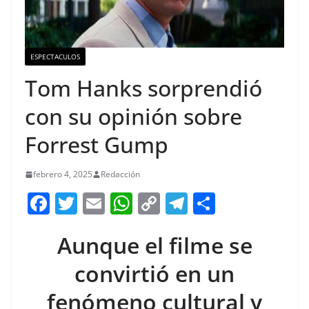
ESPECTACULOS
Tom Hanks sorprendió
con su opinión sobre
Forrest Gump
febrero 4, 2025
Redacción
F
T
E
W
C
T
S
a
w
m
h
o
el
h
Aunque el filme se
c
itt
ai
at
p
e
ar
e
er
l
s
y
gr
e
convirtió en un
b
A
Li
a
fenómeno cultural y