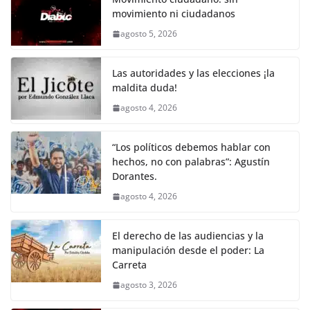
e
er
l
s
y
gr
e
movimiento ni ciudadanos
b
A
Li
a
agosto 5, 2026
o
p
n
m
o
p
k
Las autoridades y las elecciones ¡la
k
maldita duda!
agosto 4, 2026
“Los políticos debemos hablar con
hechos, no con palabras”: Agustín
Dorantes.
agosto 4, 2026
El derecho de las audiencias y la
manipulación desde el poder: La
Carreta
agosto 3, 2026