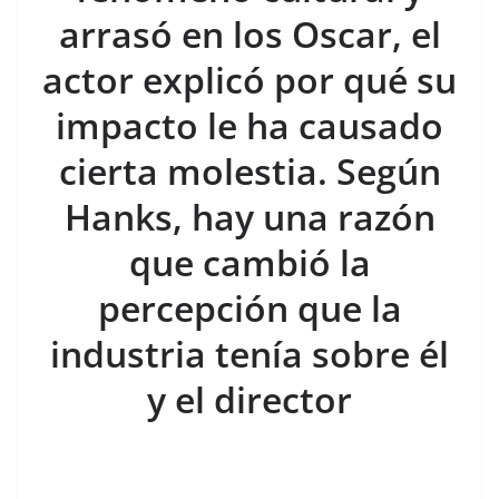
o
p
n
m
arrasó en los Oscar, el
o
p
k
k
actor explicó por qué su
impacto le ha causado
cierta molestia. Según
Hanks, hay una razón
que cambió la
percepción que la
industria tenía sobre él
y el director