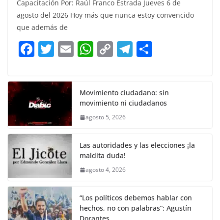
Capacitación Por: Raúl Franco Estrada Jueves 6 de
c
itt
ai
at
p
e
ar
agosto del 2026 Hoy más que nunca estoy convencido
e
er
l
s
y
gr
e
que además de
b
A
Li
a
F
T
E
W
C
T
S
o
p
n
m
a
w
m
h
o
el
h
o
p
k
c
itt
ai
at
p
e
ar
k
e
er
l
s
y
gr
e
Movimiento ciudadano: sin
movimiento ni ciudadanos
b
A
Li
a
agosto 5, 2026
o
p
n
m
o
p
k
Las autoridades y las elecciones ¡la
k
maldita duda!
agosto 4, 2026
“Los políticos debemos hablar con
hechos, no con palabras”: Agustín
Dorantes.