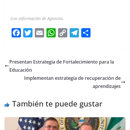
Con información de Agencias.
F
T
E
W
C
T
S
a
w
m
h
o
el
h
c
itt
ai
at
p
e
ar
e
er
l
s
y
gr
e
Presentan Estrategia de Fortalecimiento para la
b
A
Li
a
Educación
o
p
n
m
Implementan estrategia de recuperación de
o
p
k
aprendizajes
k
También te puede gustar