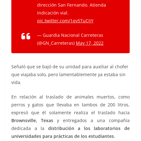
dirección San Fernando. Atienda
indicación vial.
pic.twitter.com/1qv5TuCIjY
— Guardia Nacional Carreteras
(@GN_Carreteras)
May 17, 2022
Señaló que se bajó de su unidad para auxiliar al chofer
que viajaba solo, pero lamentablemente ya estaba sin
vida.
En relación al traslado de animales muertos, como
perros y gatos que llevaba en tambos de 200 litros,
expresó que él solamente realiza el traslado hacia
Brownsville, Texas
y entregados a una compañía
dedicada a la
distribución a los laboratorios de
universidades
para prácticas de los estudiantes
.