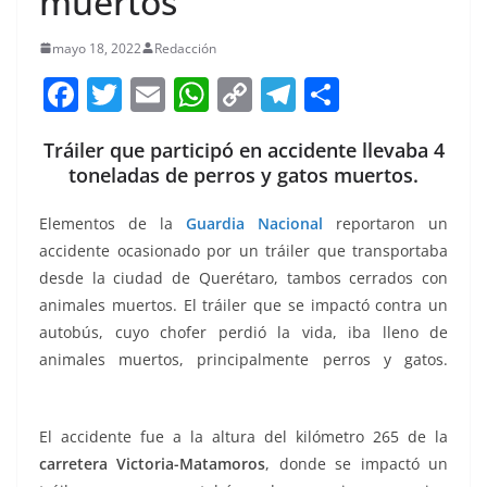
muertos
mayo 18, 2022
Redacción
F
T
E
W
C
T
S
a
w
m
h
o
el
h
Tráiler que participó en accidente llevaba 4
c
itt
ai
at
p
e
ar
toneladas de perros y gatos muertos.
e
er
l
s
y
gr
e
b
A
Li
a
Elementos de la
Guardia Nacional
reportaron un
accidente ocasionado por un tráiler que transportaba
o
p
n
m
desde la ciudad de Querétaro, tambos cerrados con
o
p
k
animales muertos. El tráiler que se impactó contra un
k
autobús, cuyo chofer perdió la vida, iba lleno de
animales muertos, principalmente perros y gatos.
perros y gatos
El accidente fue a la altura del kilómetro 265 de la
carretera Victoria-Matamoros
, donde se impactó un