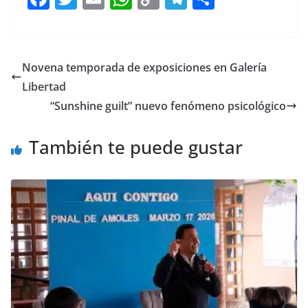
a
w
m
h
o
el
h
c
itt
ai
at
p
e
ar
e
er
l
s
y
gr
e
Novena temporada de exposiciones en Galería
b
A
Li
a
Libertad
o
p
n
m
“Sunshine guilt” nuevo fenómeno psicológico
o
p
k
También te puede gustar
k