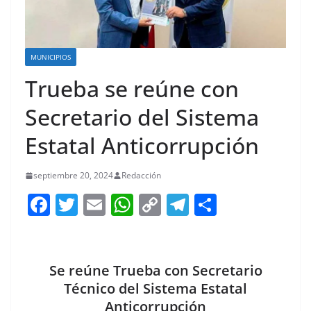
MUNICIPIOS
Trueba se reúne con
Secretario del Sistema
Estatal Anticorrupción
septiembre 20, 2024
Redacción
F
T
E
W
C
T
S
a
w
m
h
o
el
h
c
itt
ai
at
p
e
ar
e
er
l
s
y
gr
e
Se reúne Trueba con Secretario
b
A
Li
a
Técnico del Sistema Estatal
Anticorrupción