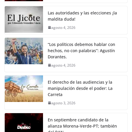
o
p
n
m
o
p
k
Las autoridades y las elecciones ¡la
k
maldita duda!
agosto 4, 2026
“Los políticos debemos hablar con
hechos, no con palabras”: Agustín
Dorantes.
agosto 4, 2026
El derecho de las audiencias y la
manipulación desde el poder: La
Carreta
agosto 3, 2026
En septiembre candidato de la
alianza Morena-Verde-PT; también