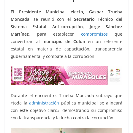
o
p
n
m
o
p
k
El
Presidente Municipal electo, Gaspar Trueba
k
Moncada
, se reunió con el
Secretario Técnico del
Sistema Estatal Anticorrupción, Jorge Sánchez
Martínez
, para establecer
compromisos
que
convertirán al
municipio de Colón
en un referente
estatal en materia de capacitación, transparencia
gubernamental y combate a la corrupción.
Durante el encuentro, Trueba Moncada subrayó que
«toda la
administración
pública municipal se alineará
con este objetivo claro», demostrando su compromiso
con la transparencia y la lucha contra la corrupción.