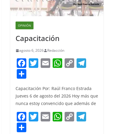
OPINIÓN
Capacitación
agosto 6, 2026
Redacción
F
T
E
W
C
T
a
w
m
h
o
el
S
c
itt
ai
at
p
e
h
e
er
l
s
y
gr
Capacitación Por: Raúl Franco Estrada
ar
Jueves 6 de agosto del 2026 Hoy más que
b
A
Li
a
e
nunca estoy convencido que además de
o
p
n
m
F
T
E
W
C
T
o
p
k
a
w
m
h
o
el
S
k