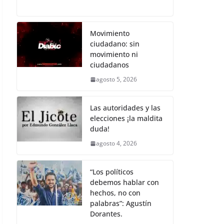
c
itt
ai
at
p
e
h
e
er
l
s
y
gr
ar
b
A
Li
a
e
Movimiento
ciudadano: sin
o
p
n
m
movimiento ni
o
p
k
ciudadanos
k
agosto 5, 2026
Las autoridades y las
elecciones ¡la maldita
duda!
agosto 4, 2026
“Los políticos
debemos hablar con
hechos, no con
palabras”: Agustín
Dorantes.