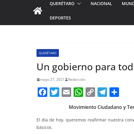
QUERÉTARO
NACIONAL
MUN
DEPORTES
QUERÉTARO
Un gobierno para tod
mayo 27, 2021
Redacción
F
T
E
W
C
T
S
a
w
m
h
o
el
h
Movimiento Ciudadano y Ter
c
itt
ai
at
p
e
ar
e
er
l
s
y
gr
e
El día de hoy, queremos reafirmar nuestra conv
b
A
Li
a
básicos.