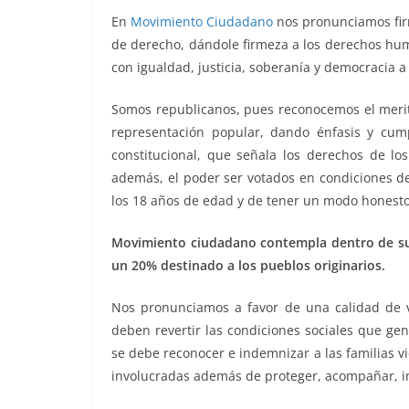
o
p
n
m
En
Movimiento Ciudadano
nos pronunciamos fir
o
p
k
de derecho, dándole firmeza a los derechos huma
k
con igualdad, justicia, soberanía y democracia a
Somos republicanos, pues reconocemos el merito
representación popular, dando énfasis y cum
constitucional, que señala los derechos de lo
además, el poder ser votados en condiciones de
los 18 años de edad y de tener un modo honesto
Movimiento ciudadano contempla dentro de su 
un 20% destinado a los pueblos originarios.
Nos pronunciamos a favor de una calidad de v
deben revertir las condiciones sociales que ge
se debe reconocer e indemnizar a las familias vic
involucradas además de proteger, acompañar, in