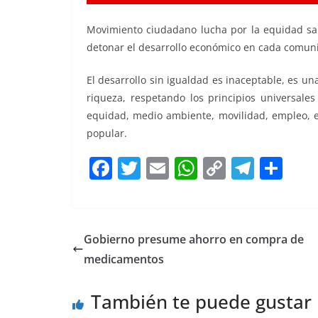
Movimiento ciudadano lucha por la equidad sala
detonar el desarrollo económico en cada comuni
El desarrollo sin igualdad es inaceptable, es un
riqueza, respetando los principios universales
equidad, medio ambiente, movilidad, empleo, e
popular.
F
T
E
W
C
T
S
a
w
m
h
o
el
h
c
itt
ai
at
p
e
ar
e
er
l
s
y
gr
e
Gobierno presume ahorro en compra de
b
A
Li
a
medicamentos
o
p
n
m
También te puede gustar
o
p
k