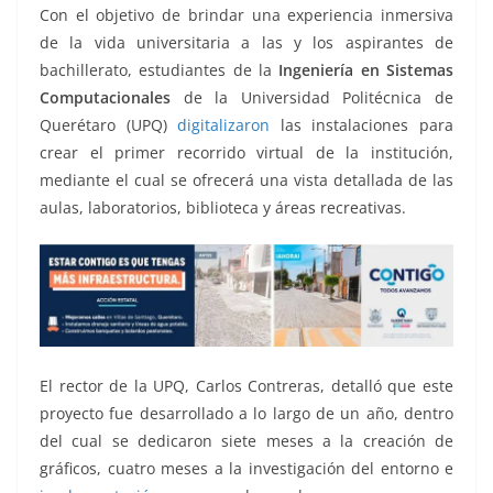
o
p
n
m
Con el objetivo de brindar una experiencia inmersiva
o
p
k
de la vida universitaria a las y los aspirantes de
k
bachillerato, estudiantes de la
Ingeniería en Sistemas
Computacionales
de la Universidad Politécnica de
Querétaro (UPQ)
digitalizaron
las instalaciones para
crear el primer recorrido virtual de la institución,
mediante el cual se ofrecerá una vista detallada de las
aulas, laboratorios, biblioteca y áreas recreativas.
El rector de la UPQ, Carlos Contreras, detalló que este
proyecto fue desarrollado a lo largo de un año, dentro
del cual se dedicaron siete meses a la creación de
gráficos, cuatro meses a la investigación del entorno e