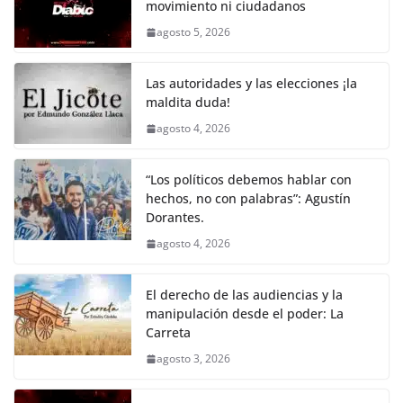
movimiento ni ciudadanos
b
A
Li
a
agosto 5, 2026
o
p
n
m
o
p
k
Las autoridades y las elecciones ¡la
k
maldita duda!
agosto 4, 2026
“Los políticos debemos hablar con
hechos, no con palabras”: Agustín
Dorantes.
agosto 4, 2026
El derecho de las audiencias y la
manipulación desde el poder: La
Carreta
agosto 3, 2026