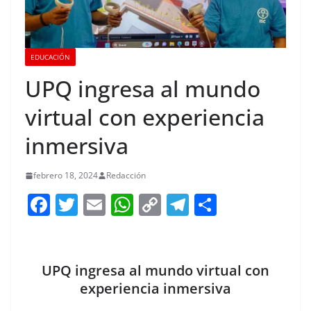
EDUCACIÓN
UPQ ingresa al mundo
virtual con experiencia
inmersiva
febrero 18, 2024
Redacción
F
T
E
W
C
T
S
a
w
m
h
o
el
h
c
itt
ai
at
p
e
ar
e
er
l
s
y
gr
e
UPQ ingresa al mundo virtual con
b
A
Li
a
experiencia inmersiva