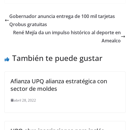
c
itt
ai
at
p
e
ar
e
er
l
s
y
gr
e
Gobernador anuncia entrega de 100 mil tarjetas
b
A
Li
a
Qrobus gratuitas
o
p
n
m
René Mejía da un impulso histórico al deporte en
o
p
k
Amealco
k
También te puede gustar
Afianza UPQ alianza estratégica con
sector de moldes
abril 28, 2022