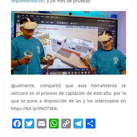
implementación
, y un mes de pruebas.
Igualmente, compartió que esta herramienta se
utilizará en el proceso de captación de este año, por lo
que se pone a disposición de las y los interesados en
https://bit.ly/3NOT5bK.
F
T
E
W
C
T
S
a
w
m
h
o
el
h