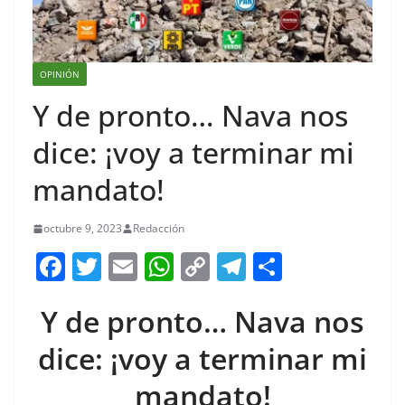
OPINIÓN
Y de pronto… Nava nos
dice: ¡voy a terminar mi
mandato!
octubre 9, 2023
Redacción
F
T
E
W
C
T
S
a
w
m
h
o
el
h
Y de pronto… Nava nos
c
itt
ai
at
p
e
ar
e
er
l
s
y
gr
e
dice: ¡voy a terminar mi
b
A
Li
a
mandato!