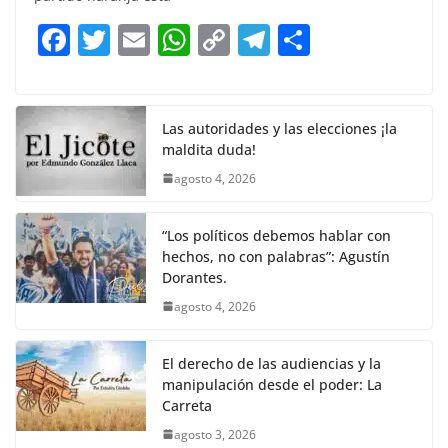
b
A
Li
a
F
T
E
W
C
T
S
o
p
n
m
a
w
m
h
o
el
h
o
p
k
c
itt
ai
at
p
e
ar
k
e
er
l
s
y
gr
e
Las autoridades y las elecciones ¡la
maldita duda!
b
A
Li
a
agosto 4, 2026
o
p
n
m
o
p
k
“Los políticos debemos hablar con
k
hechos, no con palabras”: Agustín
Dorantes.
agosto 4, 2026
El derecho de las audiencias y la
manipulación desde el poder: La
Carreta
agosto 3, 2026