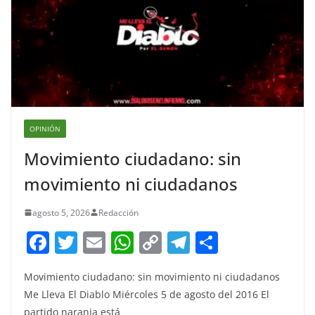
OPINIÓN
Movimiento ciudadano: sin
movimiento ni ciudadanos
agosto 5, 2026
Redacción
F
T
E
W
C
T
S
a
w
m
h
o
el
h
Movimiento ciudadano: sin movimiento ni ciudadanos
c
itt
ai
at
p
e
ar
Me Lleva El Diablo Miércoles 5 de agosto del 2016 El
e
er
l
s
y
gr
e
partido naranja está