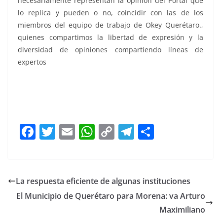
necesariamente representan la opinión del Portal que
lo replica y pueden o no, coincidir con las de los
miembros del equipo de trabajo de Okey Querétaro.,
quienes compartimos la libertad de expresión y la
diversidad de opiniones compartiendo líneas de
expertos
F
T
E
W
C
T
S
a
w
m
h
o
el
h
c
itt
ai
at
p
e
ar
e
er
l
s
y
gr
e
La respuesta eficiente de algunas instituciones
b
A
Li
a
El Municipio de Querétaro para Morena: va Arturo
o
p
n
m
Maximiliano