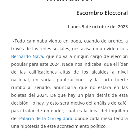
o
p
n
m
o
p
k
Escombro Electoral
k
Lunes 9 de octubre del 2023
-Todo caminaba viento en popa, cuando de pronto, a
través de las redes sociales, nos avisa en un video
Luis
Bernardo Nava
, que no va a ningún cargo de elección
popular para este 2024. Nada nos indicaba, que el líder
de las calificaciones altas de los alcaldes a nivel
nacional, en varias publicaciones, y la carta fuerte
rumbo al senado, anunciaría que no estará en las
boletas del 2024. De que hay un plan detrás de esta
decisión, lo hay, y esto será motivo del análisis de café,
para tratar de entender, cual es la idea del inquilino
del
Palacio de la Corregidora
, donde cada mesa tendrá
una hipótesis de este acontecimiento político.