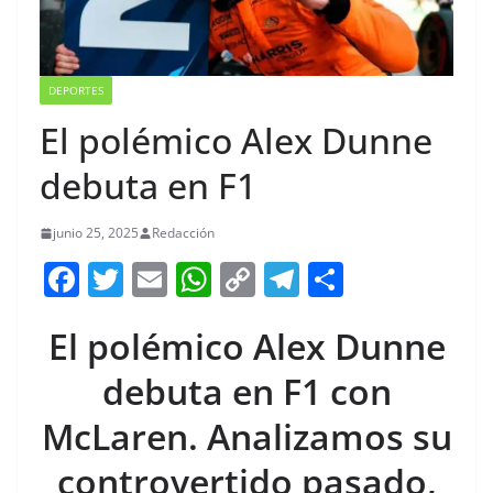
DEPORTES
El polémico Alex Dunne
debuta en F1
junio 25, 2025
Redacción
F
T
E
W
C
T
S
a
w
m
h
o
el
h
El polémico Alex Dunne
c
itt
ai
at
p
e
ar
e
er
l
s
y
gr
e
debuta en F1 con
b
A
Li
a
McLaren. Analizamos su
o
p
n
m
controvertido pasado,
o
p
k