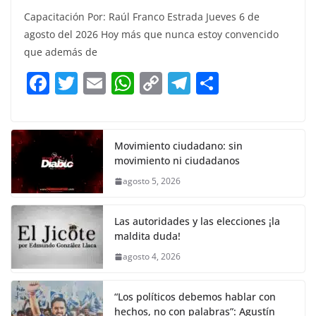
a
w
m
h
o
el
h
Capacitación Por: Raúl Franco Estrada Jueves 6 de
c
itt
ai
at
p
e
ar
agosto del 2026 Hoy más que nunca estoy convencido
e
er
l
s
y
gr
e
que además de
b
A
Li
a
F
T
E
W
C
T
S
o
p
n
m
a
w
m
h
o
el
h
o
p
k
c
itt
ai
at
p
e
ar
k
e
er
l
s
y
gr
e
Movimiento ciudadano: sin
movimiento ni ciudadanos
b
A
Li
a
agosto 5, 2026
o
p
n
m
o
p
k
Las autoridades y las elecciones ¡la
k
maldita duda!
agosto 4, 2026
“Los políticos debemos hablar con
hechos, no con palabras”: Agustín