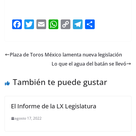
F
T
E
W
C
T
S
a
w
m
h
o
el
h
c
itt
ai
at
p
e
ar
e
er
l
s
y
gr
e
Plaza de Toros México lamenta nueva legislación
b
A
Li
a
Lo que el agua del batán se llevó
o
p
n
m
o
p
k
También te puede gustar
k
El Informe de la LX Legislatura
agosto 17, 2022