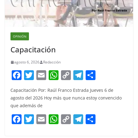
OPINIÓN
Capacitación
agosto 6, 2026
Redacción
F
T
E
W
C
T
S
a
w
m
h
o
el
h
Capacitación Por: Raúl Franco Estrada Jueves 6 de
c
itt
ai
at
p
e
ar
agosto del 2026 Hoy más que nunca estoy convencido
e
er
l
s
y
gr
e
que además de
b
A
Li
a
F
T
E
W
C
T
S
o
p
n
m
a
w
m
h
o
el
h
o
p
k