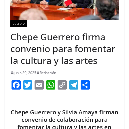
CULTURA
Chepe Guerrero firma
convenio para fomentar
la cultura y las artes
junio 30, 2025
Redacción
F
T
E
W
C
T
S
a
w
m
h
o
el
h
c
itt
ai
at
p
e
ar
e
er
l
s
y
gr
e
Chepe Guerrero y Silvia Amaya firman
b
A
Li
a
convenio de colaboración para
fomentar la cultura y las artes en