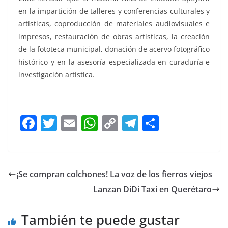
en la impartición de talleres y conferencias culturales y
artísticas, coproducción de materiales audiovisuales e
impresos, restauración de obras artísticas, la creación
de la fototeca municipal, donación de acervo fotográfico
histórico y en la asesoría especializada en curaduría e
investigación artística.
F
T
E
W
C
T
S
a
w
m
h
o
el
h
c
itt
ai
at
p
e
ar
e
er
l
s
y
gr
e
¡Se compran colchones! La voz de los fierros viejos
b
A
Li
a
Lanzan DiDi Taxi en Querétaro
o
p
n
m
o
p
k
También te puede gustar