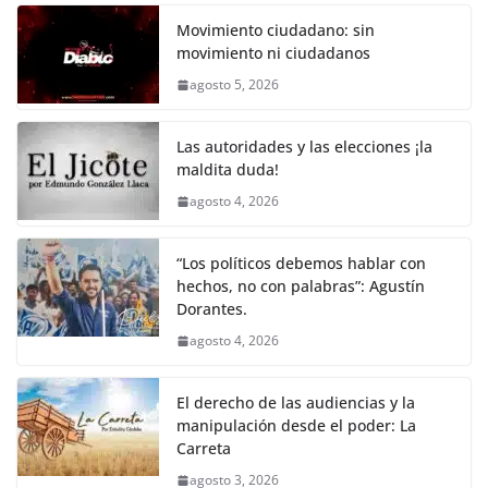
c
itt
ai
at
p
e
ar
k
e
er
l
s
y
gr
e
Movimiento ciudadano: sin
movimiento ni ciudadanos
b
A
Li
a
agosto 5, 2026
o
p
n
m
o
p
k
Las autoridades y las elecciones ¡la
k
maldita duda!
agosto 4, 2026
“Los políticos debemos hablar con
hechos, no con palabras”: Agustín
Dorantes.
agosto 4, 2026
El derecho de las audiencias y la
manipulación desde el poder: La
Carreta
agosto 3, 2026