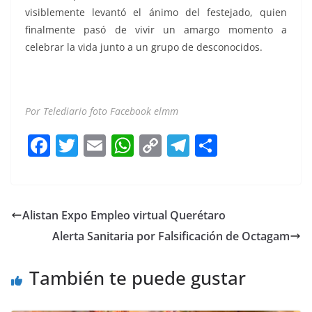
visiblemente levantó el ánimo del festejado, quien
finalmente pasó de vivir un amargo momento a
celebrar la vida junto a un grupo de desconocidos.
Abuelito Abuelito
Por Telediario foto Facebook elmm
F
T
E
W
C
T
S
a
w
m
h
o
el
h
c
itt
ai
at
p
e
ar
e
er
l
s
y
gr
e
Alistan Expo Empleo virtual Querétaro
b
A
Li
a
Alerta Sanitaria por Falsificación de Octagam
o
p
n
m
o
p
k
También te puede gustar
k