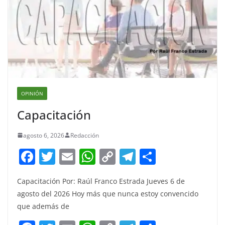
OPINIÓN
Capacitación
agosto 6, 2026
Redacción
F
T
E
W
C
T
S
a
w
m
h
o
el
h
Capacitación Por: Raúl Franco Estrada Jueves 6 de
c
itt
ai
at
p
e
ar
agosto del 2026 Hoy más que nunca estoy convencido
e
er
l
s
y
gr
e
que además de
b
A
Li
a