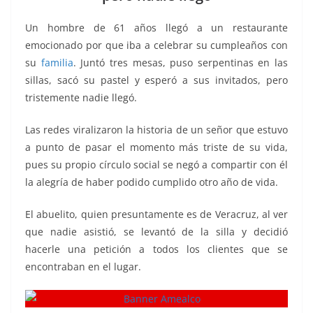
o
p
n
m
o
p
k
Un hombre de 61 años llegó a un restaurante
k
emocionado por que iba a celebrar su cumpleaños con
su
familia
. Juntó tres mesas, puso serpentinas en las
sillas, sacó su pastel y esperó a sus invitados, pero
tristemente nadie llegó.
Las redes viralizaron la historia de un señor que estuvo
a punto de pasar el momento más triste de su vida,
pues su propio círculo social se negó a compartir con él
la alegría de haber podido cumplido otro año de vida.
El abuelito, quien presuntamente es de Veracruz, al ver
que nadie asistió, se levantó de la silla y decidió
hacerle una petición a todos los clientes que se
encontraban en el lugar.