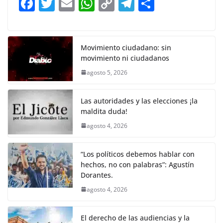
F
T
E
W
C
T
S
o
p
n
m
a
w
m
h
o
el
h
o
p
k
c
itt
ai
at
p
e
ar
k
e
er
l
s
y
gr
e
Movimiento ciudadano: sin
movimiento ni ciudadanos
b
A
Li
a
agosto 5, 2026
o
p
n
m
o
p
k
Las autoridades y las elecciones ¡la
k
maldita duda!
agosto 4, 2026
“Los políticos debemos hablar con
hechos, no con palabras”: Agustín
Dorantes.
agosto 4, 2026
El derecho de las audiencias y la