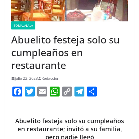
TOMALALALA
Abuelito festeja solo su
cumpleaños en
restaurante
julio 22, 2023
Redacción
F
T
E
W
C
T
S
a
w
m
h
o
el
h
c
itt
ai
at
p
e
ar
e
er
l
s
y
gr
e
Abuelito festeja solo su cumpleaños
b
A
Li
a
en restaurante; invitó a su familia,
pero nadie llegó