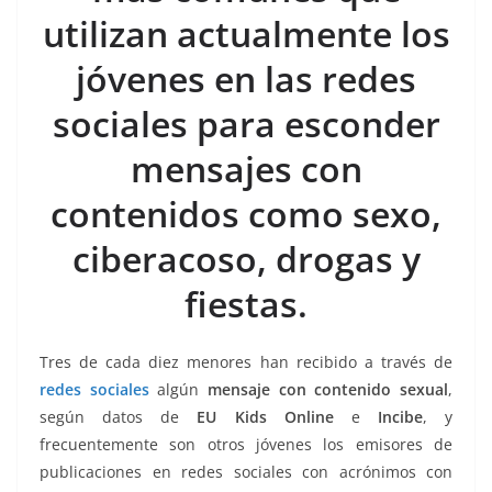
o
p
n
m
utilizan actualmente los
o
p
k
k
jóvenes en las redes
sociales para esconder
mensajes con
contenidos como sexo,
ciberacoso, drogas y
fiestas.
Tres de cada diez menores han recibido a través de
redes sociales
algún
mensaje con contenido sexual
,
según datos de
EU Kids Online
e
Incibe
, y
frecuentemente son otros jóvenes los emisores de
publicaciones en redes sociales con acrónimos con