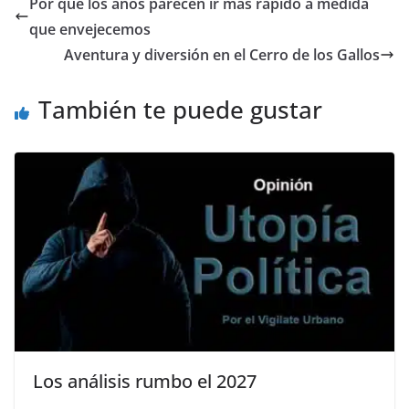
Por qué los años parecen ir más rápido a medida
b
A
Li
a
que envejecemos
o
p
n
m
Aventura y diversión en el Cerro de los Gallos
o
p
k
También te puede gustar
k
Los análisis rumbo el 2027