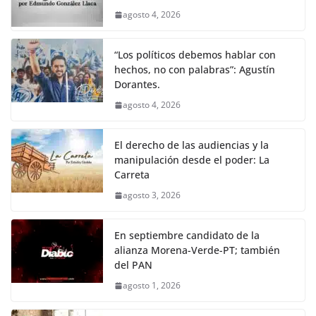
b
A
Li
a
agosto 4, 2026
o
p
n
m
o
p
k
“Los políticos debemos hablar con
k
hechos, no con palabras”: Agustín
Dorantes.
agosto 4, 2026
El derecho de las audiencias y la
manipulación desde el poder: La
Carreta
agosto 3, 2026
En septiembre candidato de la
alianza Morena-Verde-PT; también
del PAN
agosto 1, 2026