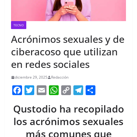
TECNO
Acrónimos sexuales y de
ciberacoso que utilizan
en redes sociales
diciembre 29, 2025
Redacción
F
T
E
W
C
T
S
a
w
m
h
o
el
h
Qustodio ha recopilado
c
itt
ai
at
p
e
ar
e
er
l
s
y
gr
e
los acrónimos sexuales
b
A
Li
a
más comunes que