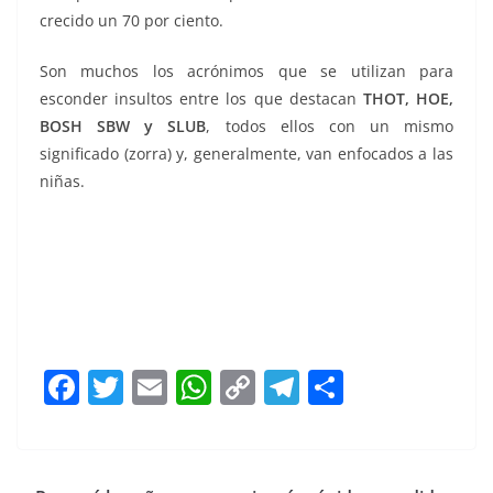
crecido un 70 por ciento.
Son muchos los acrónimos que se utilizan para
esconder insultos entre los que destacan
THOT, HOE,
BOSH SBW y SLUB
, todos ellos con un mismo
significado (zorra) y, generalmente, van enfocados a las
niñas.
F
T
E
W
C
T
S
a
w
m
h
o
el
h
c
itt
ai
at
p
e
ar
e
er
l
s
y
gr
e