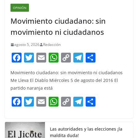
OPINIÓN
Movimiento ciudadano: sin
movimiento ni ciudadanos
agosto 5, 2026
Redacción
F
T
E
W
C
T
S
a
w
m
h
o
el
h
Movimiento ciudadano: sin movimiento ni ciudadanos
c
itt
ai
at
p
e
ar
Me Lleva El Diablo Miércoles 5 de agosto del 2016 El
e
er
l
s
y
gr
e
partido naranja está
b
A
Li
a
F
T
E
W
C
T
S
o
p
n
m
a
w
m
h
o
el
h
o
p
k
c
itt
ai
at
p
e
ar
k
e
er
l
s
y
gr
e
Las autoridades y las elecciones ¡la
maldita duda!