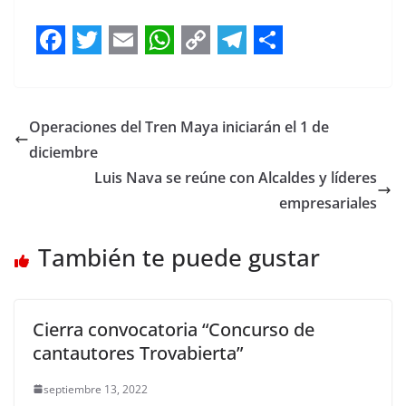
F
T
E
W
C
T
S
a
w
m
h
o
e
h
c
i
a
a
p
l
a
Operaciones del Tren Maya iniciarán el 1 de
e
t
i
t
y
e
r
diciembre
b
t
l
s
L
g
e
Luis Nava se reúne con Alcaldes y líderes
empresariales
o
e
A
i
r
o
r
p
n
a
También te puede gustar
k
p
k
m
Cierra convocatoria “Concurso de
cantautores Trovabierta”
septiembre 13, 2022