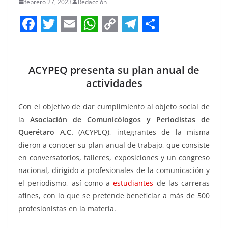
febrero 27, 2023
Redacción
F
T
E
W
C
T
S
a
w
m
h
o
e
h
c
i
a
a
p
l
a
ACYPEQ presenta su plan anual de
actividades
e
t
i
t
y
e
r
b
t
l
s
L
g
e
Con el objetivo de dar cumplimiento al objeto social de
o
e
A
i
r
la
Asociación de Comunicólogos y Periodistas de
o
r
p
n
a
Querétaro A.C.
(ACYPEQ), integrantes de la misma
dieron a conocer su plan anual de trabajo, que consiste
k
p
k
m
en conversatorios, talleres, exposiciones y un congreso
nacional, dirigido a profesionales de la comunicación y
el periodismo, así como a
estudiantes
de las carreras
afines, con lo que se pretende beneficiar a más de 500
profesionistas en la materia.