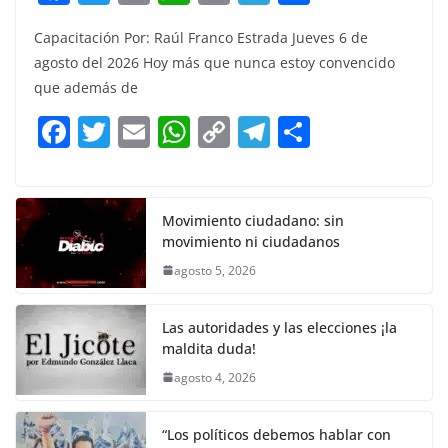
a
w
m
h
o
el
h
Capacitación Por: Raúl Franco Estrada Jueves 6 de
c
itt
ai
at
p
e
ar
agosto del 2026 Hoy más que nunca estoy convencido
e
er
l
s
y
gr
e
que además de
b
A
Li
a
F
T
E
W
C
T
S
o
p
n
m
a
w
m
h
o
el
h
o
p
k
c
itt
ai
at
p
e
ar
k
e
er
l
s
y
gr
e
Movimiento ciudadano: sin
movimiento ni ciudadanos
b
A
Li
a
agosto 5, 2026
o
p
n
m
o
p
k
Las autoridades y las elecciones ¡la
k
maldita duda!
agosto 4, 2026
“Los políticos debemos hablar con