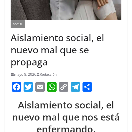
SOCIAL
Aislamiento social, el
nuevo mal que se
propaga
mayo 8, 2026
Redacción
F
T
E
W
C
T
S
a
w
m
h
o
el
h
Aislamiento social, el
c
itt
ai
at
p
e
ar
e
er
l
s
y
gr
e
nuevo mal que nos está
b
A
Li
a
enfermando.