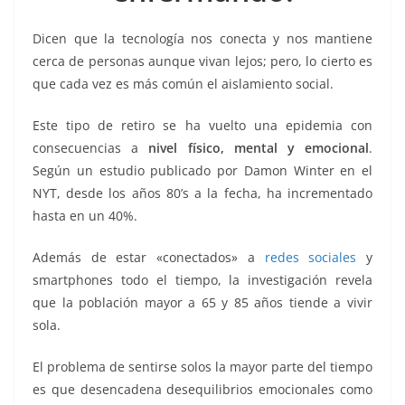
o
p
n
m
o
p
k
Dicen que la tecnología nos conecta y nos mantiene
k
cerca de personas aunque vivan lejos; pero, lo cierto es
que cada vez es más común el aislamiento social.
Este tipo de retiro se ha vuelto una epidemia con
consecuencias a
nivel físico, mental y emocional
.
Según un estudio publicado por Damon Winter en el
NYT, desde los años 80’s a la fecha, ha incrementado
hasta en un 40%.
Además de estar «conectados» a
redes sociales
y
smartphones todo el tiempo, la investigación revela
que la población mayor a 65 y 85 años tiende a vivir
sola.
El problema de sentirse solos la mayor parte del tiempo
es que desencadena desequilibrios emocionales como