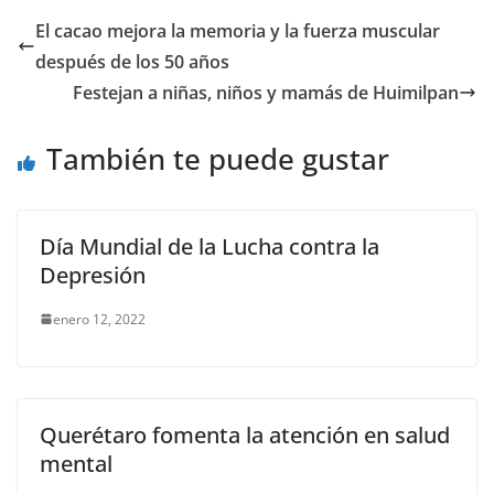
e
er
l
s
y
gr
e
El cacao mejora la memoria y la fuerza muscular
b
A
Li
a
después de los 50 años
o
p
n
m
Festejan a niñas, niños y mamás de Huimilpan
o
p
k
También te puede gustar
k
Día Mundial de la Lucha contra la
Depresión
enero 12, 2022
Querétaro fomenta la atención en salud
mental