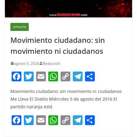
OPINIÓN
Movimiento ciudadano: sin
movimiento ni ciudadanos
agosto 5, 2026
Redacción
F
T
E
W
C
T
S
a
w
m
h
o
el
h
Movimiento ciudadano: sin movimiento ni ciudadanos
c
itt
ai
at
p
e
ar
Me Lleva El Diablo Miércoles 5 de agosto del 2016 El
e
er
l
s
y
gr
e
partido naranja está
b
A
Li
a
F
T
E
W
C
T
S
o
p
n
m
a
w
m
h
o
el
h
o
p
k