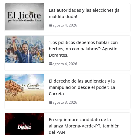
c
itt
ai
at
p
e
ar
k
e
er
l
s
y
gr
e
Las autoridades y las elecciones ¡la
maldita duda!
b
A
Li
a
agosto 4, 2026
o
p
n
m
o
p
k
“Los políticos debemos hablar con
k
hechos, no con palabras”: Agustín
Dorantes.
agosto 4, 2026
El derecho de las audiencias y la
manipulación desde el poder: La
Carreta
agosto 3, 2026
En septiembre candidato de la
alianza Morena-Verde-PT; también
del PAN