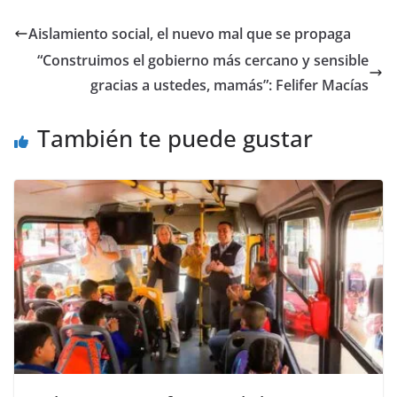
c
itt
ai
at
p
e
ar
e
er
l
s
y
gr
e
Aislamiento social, el nuevo mal que se propaga
b
A
Li
a
“Construimos el gobierno más cercano y sensible
o
p
n
m
gracias a ustedes, mamás”: Felifer Macías
o
p
k
También te puede gustar
k