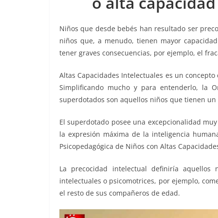
o alta capacidad 
o
p
n
m
o
p
k
Niños que desde bebés han resultado ser precoc
k
niños que, a menudo, tienen mayor capacidad i
tener graves consecuencias, por ejemplo, el frac
Altas Capacidades Intelectuales es un concepto 
Simplificando mucho y para entenderlo, la O
superdotados son aquellos niños que tienen un 
El superdotado posee una excepcionalidad muy su
la expresión máxima de la inteligencia humana
Psicopedagógica de Niños con Altas Capacidade
La precocidad intelectual definiría aquello
intelectuales o psicomotrices, por ejemplo, com
el resto de sus compañeros de edad.