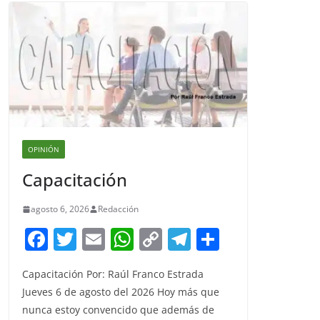
OPINIÓN
Capacitación
agosto 6, 2026
Redacción
F
T
E
W
C
T
S
a
w
m
h
o
el
h
Capacitación Por: Raúl Franco Estrada
c
itt
ai
at
p
e
ar
Jueves 6 de agosto del 2026 Hoy más que
e
er
l
s
y
gr
e
nunca estoy convencido que además de