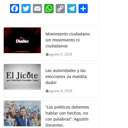
b
A
Li
a
F
T
E
W
C
T
S
o
p
n
m
a
w
m
h
o
el
h
o
p
k
c
itt
ai
at
p
e
ar
k
e
er
l
s
y
gr
e
Movimiento ciudadano:
sin movimiento ni
b
A
Li
a
ciudadanos
o
p
n
m
agosto 5, 2026
o
p
k
k
Las autoridades y las
elecciones ¡la maldita
duda!
agosto 4, 2026
“Los políticos debemos
hablar con hechos, no
con palabras”: Agustín
Dorantes.