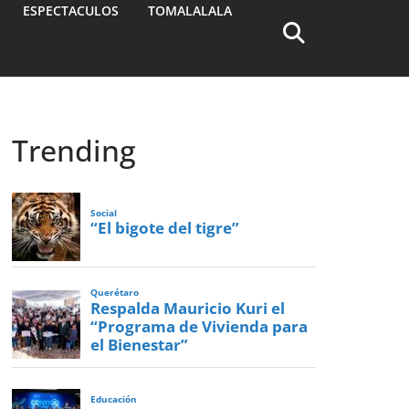
ESPECTACULOS
TOMALALALA
Trending
Social
“El bigote del tigre”
Querétaro
Respalda Mauricio Kuri el
“Programa de Vivienda para
el Bienestar”
Educación