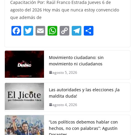
Capacitación Por: Raúl Franco Estrada Jueves 6 de
c
itt
ai
at
p
e
ar
agosto del 2026 Hoy más que nunca estoy convencido
e
er
l
s
y
gr
e
que además de
b
A
Li
a
F
T
E
W
C
T
S
o
p
n
m
a
w
m
h
o
el
h
o
p
k
c
itt
ai
at
p
e
ar
k
e
er
l
s
y
gr
e
Movimiento ciudadano: sin
movimiento ni ciudadanos
b
A
Li
a
agosto 5, 2026
o
p
n
m
o
p
k
Las autoridades y las elecciones ¡la
k
maldita duda!
agosto 4, 2026
“Los políticos debemos hablar con
hechos, no con palabras”: Agustín
Dorantes.