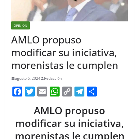
OPINIÓN
AMLO propuso
modificar su iniciativa,
morenistas le cumplen
agosto 6, 2024
Redacción
F
T
E
W
C
T
S
a
w
m
h
o
el
h
AMLO propuso
c
itt
ai
at
p
e
ar
e
er
l
s
y
gr
e
modificar su iniciativa,
b
A
Li
a
morenistas le cumplen