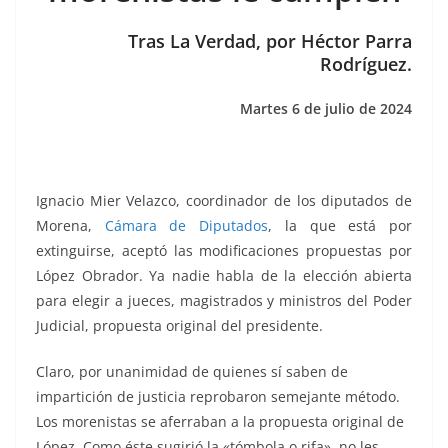
o
p
n
m
o
p
k
Tras La Verdad, por Héctor Parra
k
Rodríguez.
Martes 6 de julio de 2024
Ignacio Mier Velazco, coordinador de los diputados de
Morena,
Cámara de Diputados
, la que está por
extinguirse, aceptó las modificaciones propuestas por
López Obrador. Ya nadie habla de la elección abierta
para elegir a jueces, magistrados y ministros del Poder
Judicial, propuesta original del presidente.
Claro, por unanimidad de quienes sí saben de
impartición de justicia reprobaron semejante método.
Los morenistas se aferraban a la propuesta original de
López. Como éste sugirió la «tómbola o rifa», no les