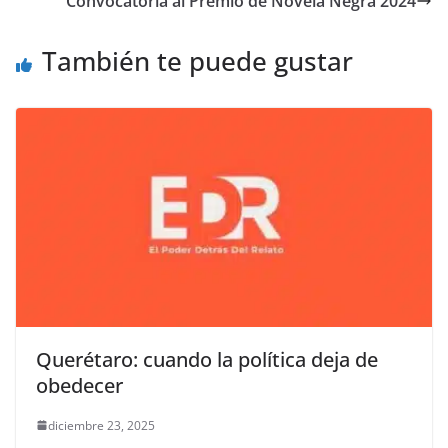
o
p
n
m
Convocatoria al Premio de Novela Negra 2024
o
p
k
También te puede gustar
k
Querétaro: cuando la política deja de
obedecer
diciembre 23, 2025