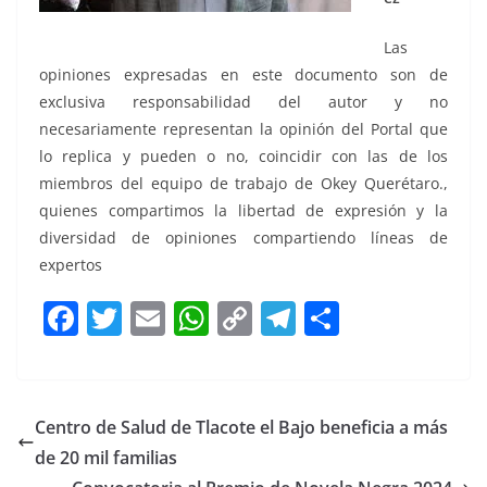
Las
opiniones expresadas en este documento son de
exclusiva responsabilidad del autor y no
necesariamente representan la opinión del Portal que
lo replica y pueden o no, coincidir con las de los
miembros del equipo de trabajo de Okey Querétaro.,
quienes compartimos la libertad de expresión y la
diversidad de opiniones compartiendo líneas de
expertos
F
T
E
W
C
T
S
a
w
m
h
o
el
h
c
itt
ai
at
p
e
ar
e
er
l
s
y
gr
e
Centro de Salud de Tlacote el Bajo beneficia a más
b
A
Li
a
de 20 mil familias