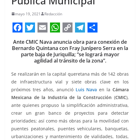
Pública Municipal
mayo 19, 2021
Redacción
F
T
E
W
C
T
S
Ante CMIC Nava anuncia obra para conexión de
a
w
m
h
o
e
h
Bernardo Quintana con Fray Junípero Serra en la
c
i
a
a
p
l
a
parte baja de Juriquilla; “se logrará mayor
agilidad al tránsito de la zona”.
e
t
i
t
y
e
r
b
t
l
s
L
g
e
Se realizarán en la capital queretana más de 142 obras
de infraestructura vial y siete obras clave en los
o
e
A
i
r
próximos tres años, anunció
Luis Nava
en la
Cámara
o
r
p
n
a
Mexicana de la Industria de la Construcción
(
CMIC
),
k
p
k
m
ante quienes propuso la simplificación administrativa,
crear un gran banco de proyectos para detectar
prioridades; así como más obras para la movilidad con
puentes peatonales, puentes vehiculares, banquetas,
urbanizaciones y mantenimiento de vialidades, todas,