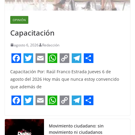
OPINIÓN
Capacitación
agosto 6, 2026
Redacción
F
T
E
W
C
T
S
Capacitación Por: Raúl Franco Estrada Jueves 6 de
a
w
m
h
o
e
h
agosto del 2026 Hoy más que nunca estoy convencido
c
i
a
a
p
l
a
que además de
e
t
i
t
y
e
r
b
t
l
s
L
g
e
F
T
E
W
C
T
S
o
e
A
i
r
a
w
m
h
o
e
h
o
r
p
n
a
c
i
a
a
p
l
a
Movimiento ciudadano: sin
movimiento ni ciudadanos