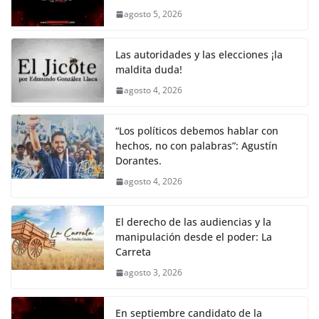
k
p
k
m
e
t
i
t
y
e
r
agosto 5, 2026
b
t
l
s
L
g
e
o
e
A
i
r
Las autoridades y las elecciones ¡la
o
r
p
n
a
maldita duda!
agosto 4, 2026
k
p
k
m
“Los políticos debemos hablar con
hechos, no con palabras”: Agustín
Dorantes.
agosto 4, 2026
El derecho de las audiencias y la
manipulación desde el poder: La
Carreta
agosto 3, 2026
En septiembre candidato de la