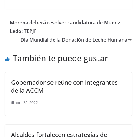
F
T
E
W
C
T
S
a
w
m
h
o
e
h
c
i
a
a
p
l
a
Morena deberá resolver candidatura de Muñoz
e
t
i
t
y
e
r
Ledo: TEPJF
b
t
l
s
L
g
e
Día Mundial de la Donación de Leche Humana
o
e
A
i
r
También te puede gustar
o
r
p
n
a
k
p
k
m
Gobernador se reúne con integrantes
de la ACCM
abril 25, 2022
Alcaldes fortalecen estrategias de