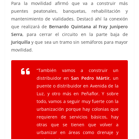
Para la movilidad afirmó que va a construir más
puentes peatonales, banquetas, rehabilitación y
mantenimiento de vialidades. Destacó ahí la conexión
que realizará de
Bernardo Quintana al Fray Junípero
Serra
, para cerrar el circuito en la parte baja de
Juriquilla
y que sea un tramo sin semáforos para mayor
movilidad.
“También vamos a construir un
distribuidor en
San Pedro Mártir
, un
puente o distribuidor en Avenida de la
Luz, y otro más en Peñaflor. Y sobre
todo, vamos a seguir muy fuerte con la
urbanización porque hay colonias que
requieren de servicios básicos, hay
otras que se tienen que volver a
urbanizar en áreas como drenaje y