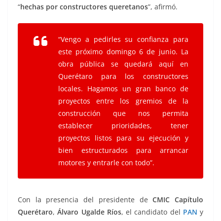
“
hechas por constructores queretanos
”, afirmó.
“Vengo a pedirles su confianza para
este próximo domingo 6 de junio. La
obra pública se quedará aquí en
Querétaro para los constructores
locales. Hagamos un gran banco de
proyectos entre los gremios de la
construcción que nos permita
establecer prioridades, tener
proyectos listos para su ejecución y
bien estructurados para arrancar
motores y entrarle con todo”.
Con la presencia del presidente de
CMIC Capítulo
Querétaro
,
Álvaro Ugalde Ríos
, el candidato del
PAN
y