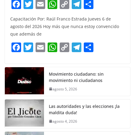
F
T
E
W
C
T
S
a
w
m
h
o
el
h
Capacitación Por: Raúl Franco Estrada Jueves 6 de
c
itt
ai
at
p
e
ar
agosto del 2026 Hoy más que nunca estoy convencido
e
er
l
s
y
gr
e
que además de
b
A
Li
a
F
T
E
W
C
T
S
o
p
n
m
a
w
m
h
o
el
h
o
p
k
c
itt
ai
at
p
e
ar
k
e
er
l
s
y
gr
e
Movimiento ciudadano: sin
movimiento ni ciudadanos
b
A
Li
a
agosto 5, 2026
o
p
n
m
o
p
k
Las autoridades y las elecciones ¡la
k
maldita duda!
agosto 4, 2026