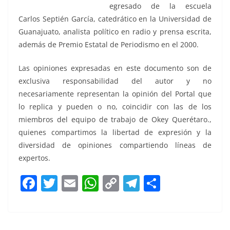
egresado de la escuela
Carlos Septién García, catedrático en la Universidad de
Guanajuato, analista político en radio y prensa escrita,
además de Premio Estatal de Periodismo en el 2000.
Las opiniones expresadas en este documento son de
exclusiva responsabilidad del autor y no
necesariamente representan la opinión del Portal que
lo replica y pueden o no, coincidir con las de los
miembros del equipo de trabajo de Okey Querétaro.,
quienes compartimos la libertad de expresión y la
diversidad de opiniones compartiendo líneas de
expertos.
F
T
E
W
C
T
S
a
w
m
h
o
el
h
c
itt
ai
at
p
e
ar