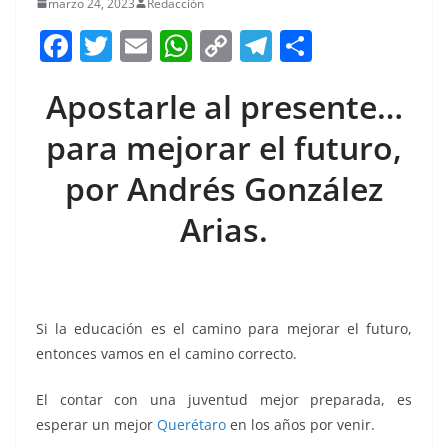
marzo 24, 2023
Redacción
F
T
E
W
C
T
S
a
w
m
h
o
el
h
Apostarle al presente…
c
itt
ai
at
p
e
ar
e
er
l
s
y
gr
e
para mejorar el futuro,
b
A
Li
a
por Andrés González
o
p
n
m
Arias.
o
p
k
k
Si la educación es el camino para mejorar el futuro,
entonces vamos en el camino correcto.
El contar con una juventud mejor preparada, es
esperar un mejor
Querétaro
en los años por venir.