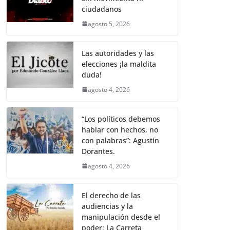
k
p
k
m
e
t
i
t
y
e
r
ciudadanos
b
t
l
s
L
g
e
agosto 5, 2026
o
e
A
i
r
o
r
p
n
a
Las autoridades y las
elecciones ¡la maldita
k
p
k
m
duda!
agosto 4, 2026
“Los políticos debemos
hablar con hechos, no
con palabras”: Agustín
Dorantes.
agosto 4, 2026
El derecho de las
audiencias y la
manipulación desde el
poder: La Carreta