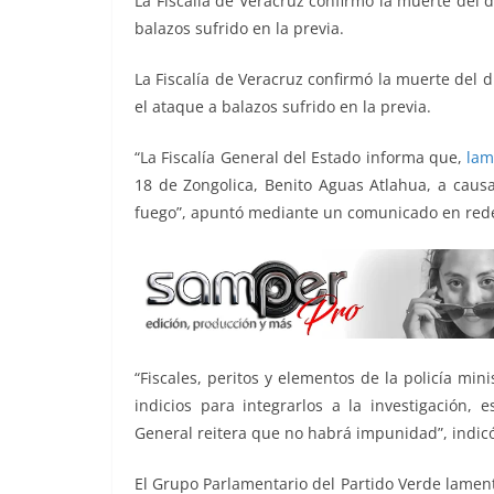
La Fiscalía de Veracruz confirmó la muerte del 
b
t
l
s
L
g
e
balazos sufrido en la previa.
o
e
A
i
r
La Fiscalía de Veracruz confirmó la muerte del d
o
r
p
n
a
el ataque a balazos sufrido en la previa.
k
p
k
m
“La Fiscalía General del Estado informa que,
lam
18 de Zongolica, Benito Aguas Atlahua, a caus
fuego”, apuntó mediante un comunicado en rede
“Fiscales, peritos y elementos de la policía mini
indicios para integrarlos a la investigación, 
General reitera que no habrá impunidad”, indicó
El Grupo Parlamentario del Partido Verde lamentó