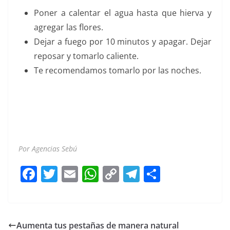
Poner a calentar el agua hasta que hierva y
agregar las flores.
Dejar a fuego por 10 minutos y apagar. Dejar
reposar y tomarlo caliente.
Te recomendamos tomarlo por las noches.
jacarandas jacarandas jacarandas jacarandas
jacarandas jacarandas jacarandas jacarandas
jacarandas
Por Agencias Sebú
F
T
E
W
C
T
S
a
w
m
h
o
el
h
c
itt
ai
at
p
e
ar
e
er
l
s
y
gr
e
Aumenta tus pestañas de manera natural