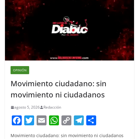
OPINIÓN
Movimiento ciudadano: sin
movimiento ni ciudadanos
agosto 5, 2026
Redacción
F
T
E
W
C
T
S
a
w
m
h
o
el
h
Movimiento ciudadano: sin movimiento ni ciudadanos