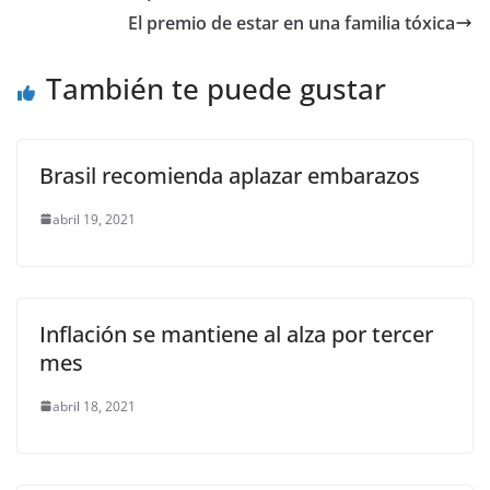
b
A
Li
a
El premio de estar en una familia tóxica
o
p
n
m
o
p
k
También te puede gustar
k
Brasil recomienda aplazar embarazos
abril 19, 2021
Inflación se mantiene al alza por tercer
mes
abril 18, 2021