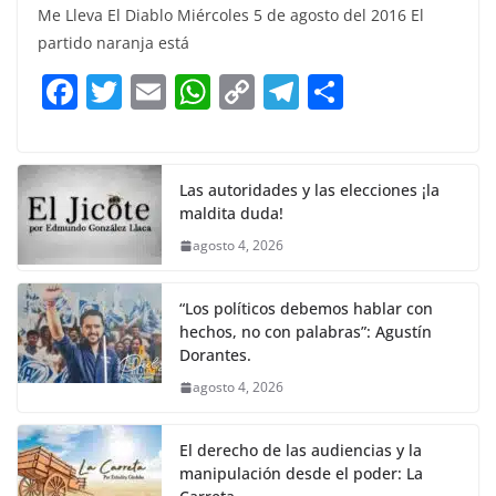
c
itt
ai
at
p
e
ar
Me Lleva El Diablo Miércoles 5 de agosto del 2016 El
e
er
l
s
y
gr
e
partido naranja está
b
A
Li
a
F
T
E
W
C
T
S
o
p
n
m
a
w
m
h
o
el
h
o
p
k
c
itt
ai
at
p
e
ar
k
e
er
l
s
y
gr
e
Las autoridades y las elecciones ¡la
maldita duda!
b
A
Li
a
agosto 4, 2026
o
p
n
m
o
p
k
“Los políticos debemos hablar con
k
hechos, no con palabras”: Agustín
Dorantes.
agosto 4, 2026
El derecho de las audiencias y la
manipulación desde el poder: La