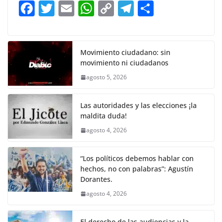
b
A
Li
a
F
T
E
W
C
T
S
o
p
n
m
a
w
m
h
o
el
h
o
p
k
c
itt
ai
at
p
e
ar
k
e
er
l
s
y
gr
e
Movimiento ciudadano: sin
movimiento ni ciudadanos
b
A
Li
a
agosto 5, 2026
o
p
n
m
o
p
k
Las autoridades y las elecciones ¡la
k
maldita duda!
agosto 4, 2026
“Los políticos debemos hablar con
hechos, no con palabras”: Agustín
Dorantes.
agosto 4, 2026
El derecho de las audiencias y la