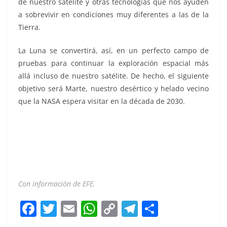
de nuestro satélite y otras tecnologías que nos ayuden
a sobrevivir en condiciones muy diferentes a las de la
Tierra.
La Luna se convertirá, así, en un perfecto campo de
pruebas para continuar la exploración espacial más
allá incluso de nuestro satélite. De hecho, el siguiente
objetivo será Marte, nuestro desértico y helado vecino
que la NASA espera visitar en la década de 2030.
4 tripulantes 4 tripulantes 4 tripulantes 4 tripulantes 4
tripulantes 4 tripulantes
Con información de EFE.
F
T
E
W
C
T
S
a
w
m
h
o
el
h