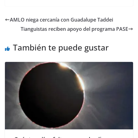
c
itt
ai
at
p
e
ar
e
er
l
s
y
gr
e
AMLO niega cercanía con Guadalupe Taddei
b
A
Li
a
Tianguistas reciben apoyo del programa PASE
o
p
n
m
o
p
k
También te puede gustar
k