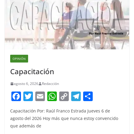
OPINIÓN
Capacitación
agosto 6, 2026
Redacción
F
T
E
W
C
T
S
a
w
m
h
o
el
h
Capacitación Por: Raúl Franco Estrada Jueves 6 de
c
itt
ai
at
p
e
ar
agosto del 2026 Hoy más que nunca estoy convencido
e
er
l
s
y
gr
e
que además de