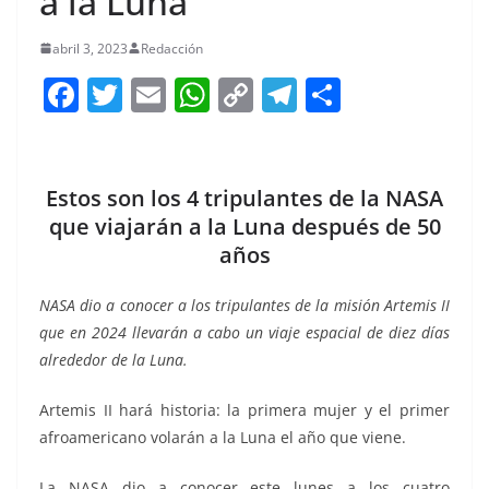
a la Luna
abril 3, 2023
Redacción
F
T
E
W
C
T
S
a
w
m
h
o
el
h
c
itt
ai
at
p
e
ar
e
er
l
s
y
gr
e
Estos son los 4 tripulantes de la NASA
b
A
Li
a
que viajarán a la Luna después de 50
años
o
p
n
m
o
p
k
NASA dio a conocer a los tripulantes de la misión Artemis II
k
que en 2024 llevarán a cabo un viaje espacial de diez días
alrededor de la Luna.
Artemis II hará historia: la primera mujer y el primer
afroamericano volarán a la Luna el año que viene.
La NASA dio a conocer este lunes a los cuatro