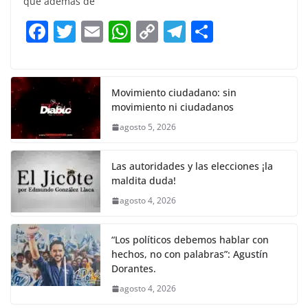
que además de
b
A
Li
a
F
T
E
W
C
T
S
o
p
n
m
a
w
m
h
o
el
h
o
p
k
c
itt
ai
at
p
e
ar
k
e
er
l
s
y
gr
e
Movimiento ciudadano: sin
movimiento ni ciudadanos
b
A
Li
a
agosto 5, 2026
o
p
n
m
o
p
k
Las autoridades y las elecciones ¡la
k
maldita duda!
agosto 4, 2026
“Los políticos debemos hablar con
hechos, no con palabras”: Agustín
Dorantes.
agosto 4, 2026