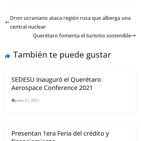
c
itt
ai
at
p
e
ar
e
er
l
s
y
gr
e
Dron ucraniano ataca región rusa que alberga una
b
A
Li
a
central nuclear
o
p
n
m
Querétaro fomenta el turismo sostenible
o
p
k
También te puede gustar
k
SEDESU inauguró el Querétaro
Aerospace Conference 2021
junio 21, 2021
Presentan 1era Feria del crédito y