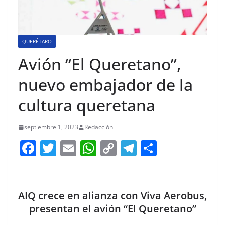
QUERÉTARO
Avión “El Queretano”,
nuevo embajador de la
cultura queretana
septiembre 1, 2023
Redacción
F
T
E
W
C
T
S
a
w
m
h
o
el
h
c
itt
ai
at
p
e
ar
e
er
l
s
y
gr
e
AIQ crece en alianza con Viva Aerobus,
b
A
Li
a
presentan el avión “El Queretano”