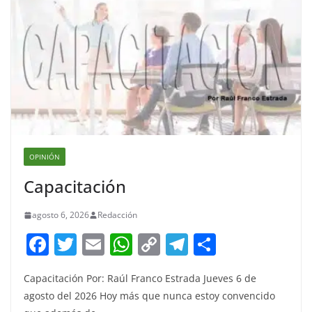
OPINIÓN
Capacitación
agosto 6, 2026
Redacción
F
T
E
W
C
T
S
a
w
m
h
o
el
h
Capacitación Por: Raúl Franco Estrada Jueves 6 de
c
itt
ai
at
p
e
ar
agosto del 2026 Hoy más que nunca estoy convencido
e
er
l
s
y
gr
e