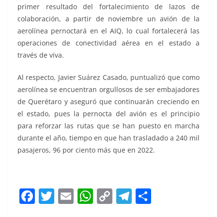
primer resultado del fortalecimiento de lazos de
colaboración, a partir de noviembre un avión de la
aerolínea pernoctará en el AIQ, lo cual fortalecerá las
operaciones de conectividad aérea en el estado a
través de viva.
Al respecto, Javier Suárez Casado, puntualizó que como
aerolínea se encuentran orgullosos de ser embajadores
de Querétaro y aseguró que continuarán creciendo en
el estado, pues la pernocta del avión es el principio
para reforzar las rutas que se han puesto en marcha
durante el año, tiempo en que han trasladado a 240 mil
pasajeros, 96 por ciento más que en 2022.
F
T
E
W
C
T
S
a
w
m
h
o
el
h