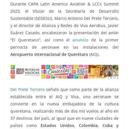
o
p
n
m
Durante CAPA Latin America Aviation & LCCs Summit
o
p
k
2023, el titular de la Secretaría de Desarrollo
k
Sustentable (SEDESU), Marco Antonio Del Prete Tercero,
y el director de Alianza y Redes de Viva Aerobus, Javier
Suárez Casado, encabezaron la presentación del avión
“El Queretano”, así como el
anuncio
de la primer
pernocta de aeronave en las instalaciones del
Aeropuerto Internacional de Querétaro
(AIQ).
Del Prete Tercero
señaló que como parte de la alianza
establecida entre el AIQ y Viva, una aeronave se
convierte en la nueva embajadora de la cultura
queretana, realizando más de dos mil vuelos al año en
37 destinos del país, al igual que en nueve ciudades de
países como
Estados Unidos, Colombia, Cuba y