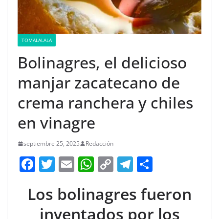
TOMALALALA
Bolinagres, el delicioso
manjar zacatecano de
crema ranchera y chiles
en vinagre
septiembre 25, 2025
Redacción
F
T
E
W
C
T
S
a
w
m
h
o
el
h
Los bolinagres fueron
c
itt
ai
at
p
e
ar
e
er
l
s
y
gr
e
inventados por los