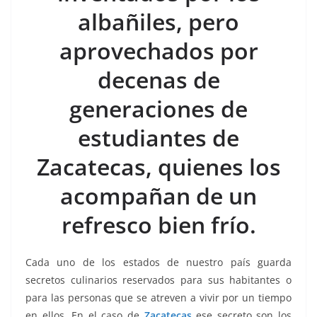
b
A
Li
a
albañiles, pero
o
p
n
m
aprovechados por
o
p
k
k
decenas de
generaciones de
estudiantes de
Zacatecas, quienes los
acompañan de un
refresco bien frío.
Cada uno de los estados de nuestro país guarda
secretos culinarios reservados para sus habitantes o
para las personas que se atreven a vivir por un tiempo
en ellos. En el caso de
Zacatecas
ese secreto son los