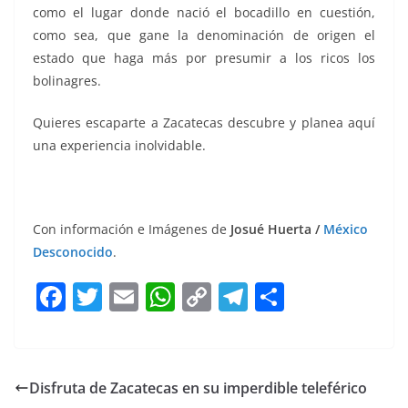
como el lugar donde nació el bocadillo en cuestión,
como sea, que gane la denominación de origen el
estado que haga más por presumir a los ricos los
bolinagres.
Quieres escaparte a Zacatecas descubre y planea aquí
una experiencia inolvidable.
Con información e Imágenes de ​
Josué Huerta /
México
Desconocido
.
F
T
E
W
C
T
S
a
w
m
h
o
el
h
c
itt
ai
at
p
e
ar
e
er
l
s
y
gr
e
Disfruta de Zacatecas en su imperdible teleférico