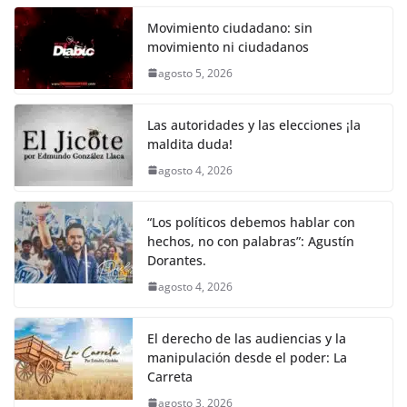
c
itt
ai
at
p
e
ar
k
e
er
l
s
y
gr
e
Movimiento ciudadano: sin
movimiento ni ciudadanos
b
A
Li
a
agosto 5, 2026
o
p
n
m
o
p
k
Las autoridades y las elecciones ¡la
k
maldita duda!
agosto 4, 2026
“Los políticos debemos hablar con
hechos, no con palabras”: Agustín
Dorantes.
agosto 4, 2026
El derecho de las audiencias y la
manipulación desde el poder: La
Carreta
agosto 3, 2026