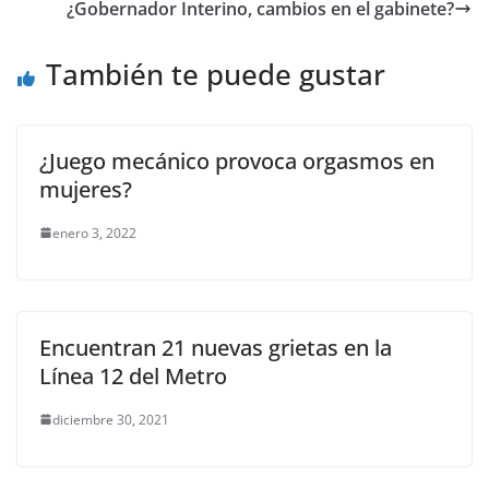
b
A
Li
a
¿Gobernador Interino, cambios en el gabinete?
o
p
n
m
o
p
k
También te puede gustar
k
¿Juego mecánico provoca orgasmos en
mujeres?
enero 3, 2022
Encuentran 21 nuevas grietas en la
Línea 12 del Metro
diciembre 30, 2021