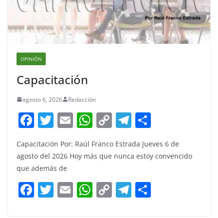
OPINIÓN
Capacitación
agosto 6, 2026
Redacción
F
T
E
W
C
T
S
a
w
m
h
o
el
h
Capacitación Por: Raúl Franco Estrada Jueves 6 de
c
itt
ai
at
p
e
ar
agosto del 2026 Hoy más que nunca estoy convencido
e
er
l
s
y
gr
e
que además de
b
A
Li
a
F
T
E
W
C
T
S
o
p
n
m
a
w
m
h
o
el
h
o
p
k