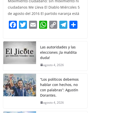
Movimiento ciudadano: sin movimiento ni
c
itt
ai
at
p
e
ar
ciudadanos Me Lleva El Diablo Miércoles 5
e
er
l
s
y
gr
e
de agosto del 2016 El partido naranja está
b
A
Li
a
F
T
E
W
C
T
S
o
p
n
m
a
w
m
h
o
el
h
o
p
k
c
itt
ai
at
p
e
ar
k
e
er
l
s
y
gr
e
Las autoridades y las
elecciones ¡la maldita
b
A
Li
a
duda!
o
p
n
m
agosto 4, 2026
o
p
k
k
“Los políticos debemos
hablar con hechos, no
con palabras”: Agustín
Dorantes.
agosto 4, 2026