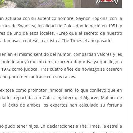
n actuaba con su auténtico nombre, Gaynor Hopkins, con la
turnos de Swansea, localidad de Gales donde nació en 1951, y
es de uno de esos locales. «Creo que el secreto de nuestro
a famosa», confesó la artista a The Times el año pasado.
nían el mismo sentido del humor, compartían valores y les
 Bonnie le apoyó mucho en su carrera deportiva ya que llegó a
 1972 como judoca. Tras cuatro años de noviazgo se casaron
vían para reencontrase con sus raíces.
 exitosa como promotor inmobiliario, lo que conllevó que en
ades repartidas en Gales, Inglaterra, el Algarve, Mallorca e
 al éxito de ambos los expertos han calculado su fortuna
 pudo tener hijos. En declaraciones a The Times, la estrella