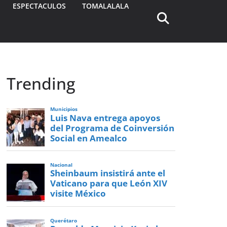
ESPECTACULOS
TOMALALALA
Trending
Municipios
Luis Nava entrega apoyos
del Programa de Coinversión
Social en Amealco
Nacional
Sheinbaum insistirá ante el
Vaticano para que León XIV
visite México
Querétaro