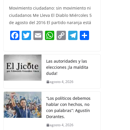
a
w
m
h
o
el
h
Movimiento ciudadano: sin movimiento ni
c
itt
ai
at
p
e
ar
ciudadanos Me Lleva El Diablo Miércoles 5
e
er
l
s
y
gr
e
de agosto del 2016 El partido naranja está
b
A
Li
a
F
T
E
W
C
T
S
o
p
n
m
a
w
m
h
o
el
h
o
p
k
c
itt
ai
at
p
e
ar
k
e
er
l
s
y
gr
e
Las autoridades y las
elecciones ¡la maldita
b
A
Li
a
duda!
o
p
n
m
agosto 4, 2026
o
p
k
k
“Los políticos debemos
hablar con hechos, no
con palabras”: Agustín
Dorantes.
agosto 4, 2026