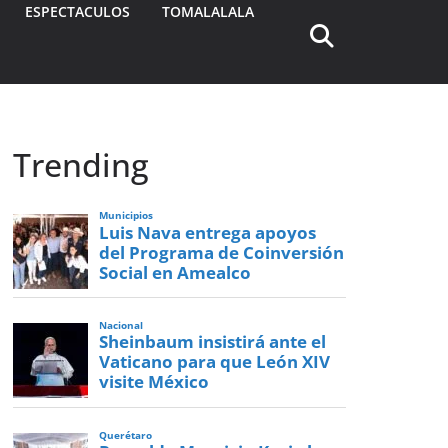
ESPECTACULOS
TOMALALALA
Trending
Municipios
Luis Nava entrega apoyos
del Programa de Coinversión
Social en Amealco
Nacional
Sheinbaum insistirá ante el
Vaticano para que León XIV
visite México
Querétaro