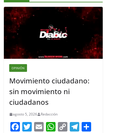
OPINIÓN
Movimiento ciudadano:
sin movimiento ni
ciudadanos
agosto 5, 2026
Redacción
F
T
E
W
C
T
S