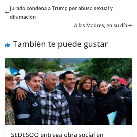
e
er
l
s
y
gr
e
Jurado condena a Trump por abuso sexual y
b
A
Li
a
difamación
o
p
n
m
A las Madres, en su día
o
p
k
También te puede gustar
k
SEDESOQ entrega obra social en