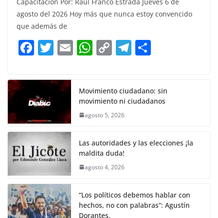
Capacitación Por: Raúl Franco Estrada Jueves 6 de
c
itt
ai
at
p
e
ar
agosto del 2026 Hoy más que nunca estoy convencido
e
er
l
s
y
gr
e
que además de
b
A
Li
a
F
T
E
W
C
T
S
o
p
n
m
a
w
m
h
o
el
h
o
p
k
c
itt
ai
at
p
e
ar
k
e
er
l
s
y
gr
e
Movimiento ciudadano: sin
movimiento ni ciudadanos
b
A
Li
a
agosto 5, 2026
o
p
n
m
o
p
k
Las autoridades y las elecciones ¡la
k
maldita duda!
agosto 4, 2026
“Los políticos debemos hablar con
hechos, no con palabras”: Agustín
Dorantes.