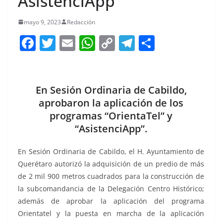
AsistenciApp
mayo 9, 2023
Redacción
F
T
E
W
C
T
S
a
w
m
h
o
el
h
c
itt
ai
at
p
e
ar
e
er
l
s
y
gr
e
En Sesión Ordinaria de Cabildo,
b
A
Li
a
aprobaron la aplicación de los
programas “OrientaTel” y
o
p
n
m
“AsistenciApp”.
o
p
k
k
En Sesión Ordinaria de Cabildo, el H. Ayuntamiento de
Querétaro autorizó la adquisición de un predio de más
de 2 mil 900 metros cuadrados para la construcción de
la subcomandancia de la Delegación Centro Histórico;
además de aprobar la aplicación del programa
Orientatel y la puesta en marcha de la aplicación