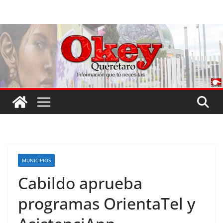
Saltar
al
contenido
MUNICIPIOS
Cabildo aprueba
programas OrientaTel y