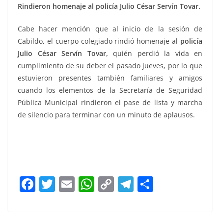
Rindieron homenaje al policía Julio César Servín Tovar.
Cabe hacer mención que al inicio de la sesión de
Cabildo, el cuerpo colegiado rindió homenaje al
policía
Julio César Servín Tovar,
quién perdió la vida en
cumplimiento de su deber el pasado jueves, por lo que
estuvieron presentes también familiares y amigos
cuando los elementos de la Secretaría de Seguridad
Pública Municipal rindieron el pase de lista y marcha
de silencio para terminar con un minuto de aplausos.
Cabildo
F
T
E
W
C
T
S
a
w
m
h
o
el
h
c
itt
ai
at
p
e
ar