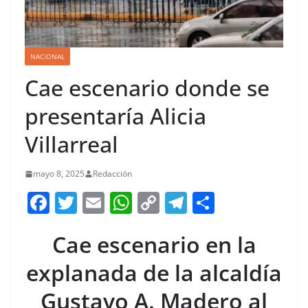
NACIONAL
Cae escenario donde se
presentaría Alicia
Villarreal
mayo 8, 2025
Redacción
F
T
E
W
C
T
S
a
w
m
h
o
el
h
Cae escenario en la
c
itt
ai
at
p
e
ar
e
er
l
s
y
gr
e
explanada de la alcaldía
b
A
Li
a
Gustavo A. Madero al