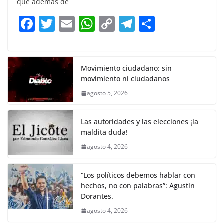
e
er
l
s
y
gr
e
que además de
b
A
Li
a
F
T
E
W
C
T
S
o
p
n
m
a
w
m
h
o
el
h
o
p
k
c
itt
ai
at
p
e
ar
k
e
er
l
s
y
gr
e
Movimiento ciudadano: sin
movimiento ni ciudadanos
b
A
Li
a
agosto 5, 2026
o
p
n
m
o
p
k
Las autoridades y las elecciones ¡la
k
maldita duda!
agosto 4, 2026
“Los políticos debemos hablar con
hechos, no con palabras”: Agustín
Dorantes.
agosto 4, 2026