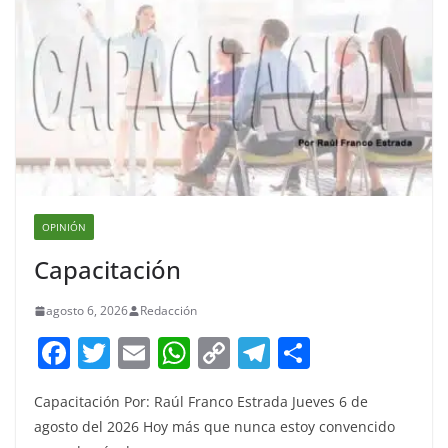
OPINIÓN
Capacitación
agosto 6, 2026
Redacción
F
T
E
W
C
T
S
a
w
m
h
o
el
h
Capacitación Por: Raúl Franco Estrada Jueves 6 de
c
itt
ai
at
p
e
ar
agosto del 2026 Hoy más que nunca estoy convencido